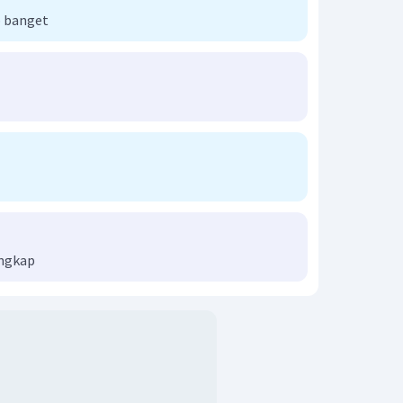
 banget
engkap