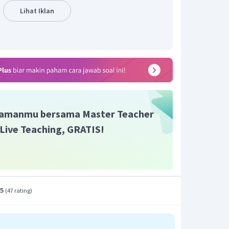
amaan energi pada reaksi inti
Lihat Iklan
eV
(
+
)
]
×
931
,
5
MeV
m
m
O
H
00307
)
−
(
16
,
99913
+
1
,
00783
)
]
×
931
,
5
MeV
31
,
5
MeV
eV
ang terlibat dalam reaksi tersebut adalah
gatif menyatakan reaksi menyerap energi).
amanmu bersama Master Teacher
i Live Teaching, GRATIS!
.5
(
47 rating
)