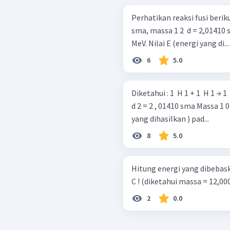
Perhatikan reaksi fusi berikut. 1 2 ​ d + 1 0 ​ e + E Diketahui massa 1 1 ​ H =
sma, massa 1 2 ​ d = 2,01410 
MeV. Nilai E (energi yang di...
6
5.0
Diketahui : 1 ​ H 1 + 1 ​ H 1 → 1
d 2 = 2 , 01410 sma Massa 1 0 ​ e = 
yang dihasilkan ) pad...
8
5.0
Hitung energi yang dibebaska
C ! (diketahui massa = 12,000
2
0.0