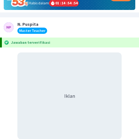
Habis dalam
01
:
14
:
54
:
54
N. Puspita
Master Teacher
Jawaban terverifikasi
Iklan