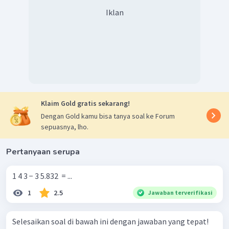
Iklan
Klaim Gold gratis sekarang!
Dengan Gold kamu bisa tanya soal ke Forum
sepuasnya, lho.
Pertanyaan serupa
1 4 3 − 3 5.832 ​ = ...
1
2.5
Jawaban terverifikasi
Selesaikan soal di bawah ini dengan jawaban yang tepat!