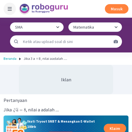
Masuk
Beranda
Jika 3 a ​ = 8 , nilai aadalah ....
Iklan
Pertanyaan
Jika
, nilai a adalah ....
=
8
3
a
Ikuti Tryout SNBT & Menangkan E-Wallet
100rb
Klaim