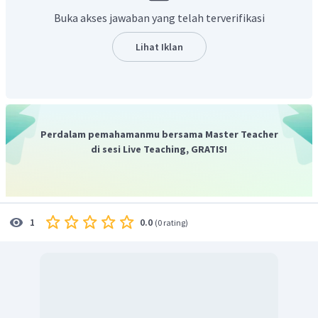
Buka akses jawaban yang telah terverifikasi
Menentukan pH
Lihat Iklan
Jadi, pH dari
adalah 2 - log 2.
Perdalam pemahamanmu bersama Master Teacher
di sesi Live Teaching, GRATIS!
0.0
1
(
0 rating
)