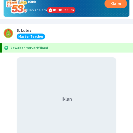
100rb
Klaim
Habis dalam
01
:
08
:
15
:
31
S. Lubis
Master Teacher
Jawaban terverifikasi
Iklan