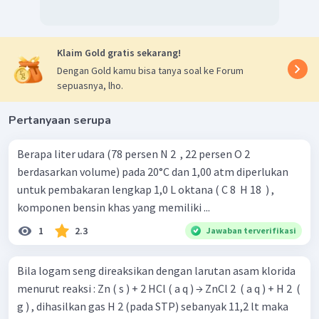
Klaim Gold gratis sekarang!
Dengan Gold kamu bisa tanya soal ke Forum
sepuasnya, lho.
Pertanyaan serupa
Berapa liter udara (78 persen N 2 ​ , 22 persen O 2 ​
berdasarkan volume) pada 20°C dan 1,00 atm diperlukan
untuk pembakaran lengkap 1,0 L oktana ( C 8 ​ H 18 ​ ) ,
komponen bensin khas yang memiliki ...
1
2.3
Jawaban terverifikasi
Bila logam seng direaksikan dengan larutan asam klorida
menurut reaksi : Zn ( s ) + 2 HCl ( a q ) → ZnCl 2 ​ ( a q ) + H 2 ​ (
g ) , dihasilkan gas H 2 (pada STP) sebanyak 11,2 lt maka