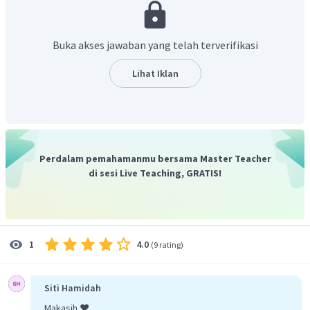
hidrogen.
Maka, penulisan persamaan reaksi kimianya adalah
sebagai berikut:
Buka akses jawaban yang telah terverifikasi
Lihat Iklan
Perdalam pemahamanmu bersama Master Teacher
di sesi Live Teaching, GRATIS!
4.0
1
(
9 rating
)
Siti Hamidah
Makasih ❤️