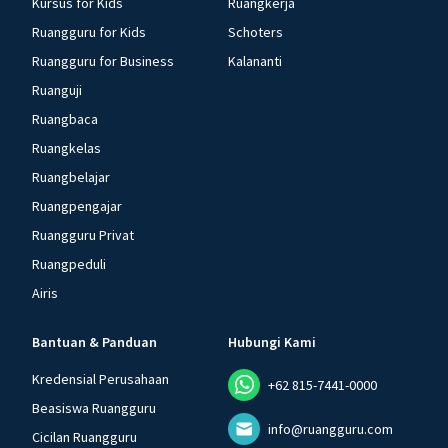
Kursus for Kids
Ruangkerja
Ruangguru for Kids
Schoters
Ruangguru for Business
Kalananti
Ruanguji
Ruangbaca
Ruangkelas
Ruangbelajar
Ruangpengajar
Ruangguru Privat
Ruangpeduli
Airis
Bantuan & Panduan
Hubungi Kami
Kredensial Perusahaan
+62 815-7441-0000
Beasiswa Ruangguru
info@ruangguru.com
Cicilan Ruangguru