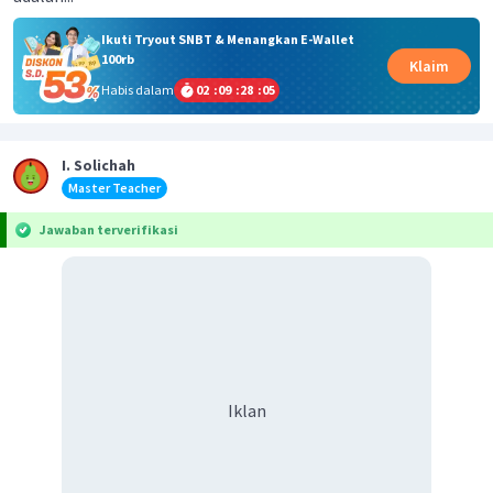
Ikuti Tryout SNBT & Menangkan E-Wallet
100rb
Klaim
Habis dalam
02
:
09
:
28
:
05
I. Solichah
Master Teacher
Jawaban terverifikasi
Iklan