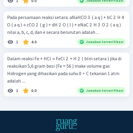
1
0.0
Jawaban terverifikasi
Pada persamaan reaksi setara: aNaHCO 3 ​ ( a q ) + bC 2 ​ H 4 ​
O ( a q ) → cCO 2 ​ ( g ) + dH 2 ​ O ( l ) + eNaC 2 ​ H 3 ​ O 2 ​ ( a q )
nilai a, b, c, d, dan e secara berurutan adalah ...
1
4.0
Jawaban terverifikasi
Dalam reaksi Fe + HCl → FeCl 2 ​ + H 2 ​ ( blm setara ) jika di
reaksikan 5,6 gram besi (Fe = 56 ) make volume gas
Hidrogen yang dihasikan pada suhu 0 ∘ C tekanan 1 atm
adalah ....
1
0.0
Jawaban terverifikasi