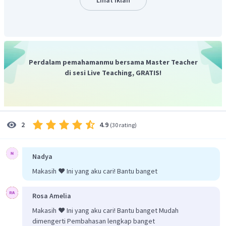
Paling efisien jika mol asam/basa lemah dengan
basa/asam konjugasinya sama banyak
Pada suhu yang tetap, nilai
K
selalu tetap
a
Maka pH larutan penyangga tidak akan berubah apabila
Perdalam pemahamanmu bersama Master Teacher
dilakukan pengenceran dengan akuades.
di sesi Live Teaching, GRATIS!
4.9
2
(
30 rating
)
Nadya
Makasih ❤️ Ini yang aku cari! Bantu banget
Rosa Amelia
Makasih ❤️ Ini yang aku cari! Bantu banget Mudah
dimengerti Pembahasan lengkap banget