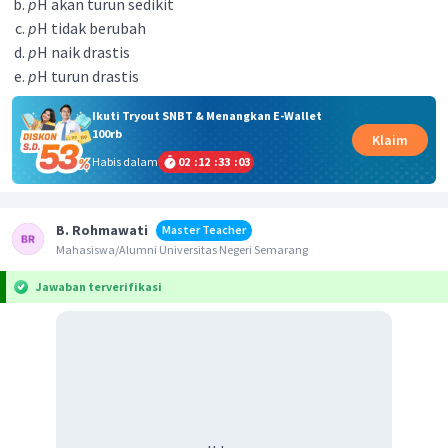
p
H akan turun sedikit
p
H tidak berubah
p
H naik drastis
p
H turun drastis
Ikuti Tryout SNBT & Menangkan E-Wallet
100rb
Klaim
Habis dalam
02
:
12
:
33
:
03
B. Rohmawati
Master Teacher
Mahasiswa/Alumni Universitas Negeri Semarang
Jawaban terverifikasi