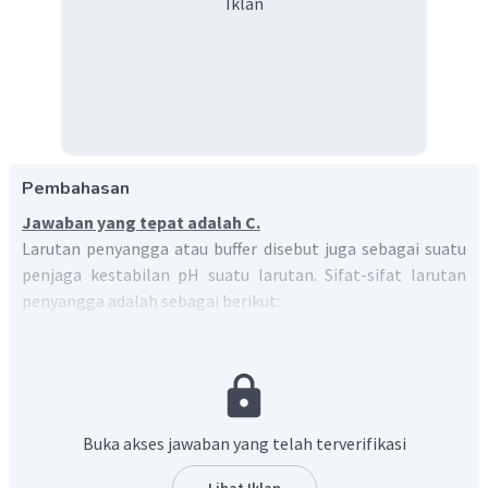
Iklan
Pembahasan
Jawaban yang tepat adalah C.
Larutan penyangga atau buffer disebut juga sebagai suatu
penjaga kestabilan pH suatu larutan. Sifat-sifat larutan
penyangga adalah sebagai berikut:
Mampu mempertahankan pH walaupun ditambah
sedikit asam kuat maupun basa kuat
Pengenceran pada larutan penyangga, tidak akan
merubah pH
Buka akses jawaban yang telah terverifikasi
Nilai pH hanya dipengaruhi oleh mol asam/basa
lemah dan basa/asam konjugasinya
Lihat Iklan