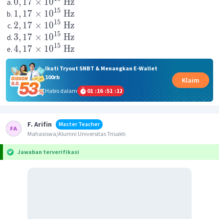
0
,
17
×
1
0
Hz
15
1
,
17
×
1
0
Hz
15
2
,
17
×
1
0
Hz
15
3
,
17
×
1
0
Hz
15
4
,
17
×
1
0
Hz
Ikuti Tryout SNBT & Menangkan E-Wallet
100rb
Klaim
Habis dalam
01
:
16
:
51
:
12
F. Arifin
Master Teacher
Mahasiswa/Alumni Universitas Trisakti
Jawaban terverifikasi