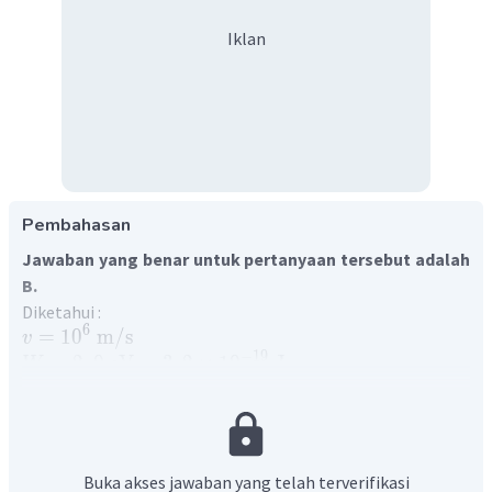
Iklan
Pembahasan
Jawaban yang benar untuk pertanyaan tersebut adalah
B.
Diketahui :
6
=
1
0
m
/
s
v
−
19
=
2
,
0
eV
=
3
,
2
×
1
0
J
W
Ditanya : frekuensi cahaya yang digunakan?
Penyelesaian :
Efek fotolistrik adalah fenomena yang terjadi ketika
cahaya menyinari ke permukaan logam yang menyebabkan
Buka akses jawaban yang telah terverifikasi