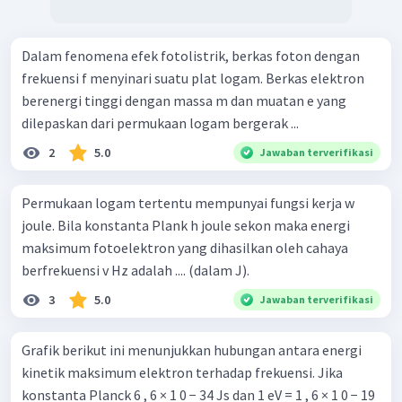
Dalam fenomena efek fotolistrik, berkas foton dengan
frekuensi f menyinari suatu plat logam. Berkas elektron
berenergi tinggi dengan massa m dan muatan e yang
dilepaskan dari permukaan logam bergerak ...
2
5.0
Jawaban terverifikasi
Permukaan logam tertentu mempunyai fungsi kerja w
joule. Bila konstanta Plank h joule sekon maka energi
maksimum fotoelektron yang dihasilkan oleh cahaya
berfrekuensi v Hz adalah .... (dalam J).
3
5.0
Jawaban terverifikasi
Grafik berikut ini menunjukkan hubungan antara energi
kinetik maksimum elektron terhadap frekuensi. Jika
konstanta Planck 6 , 6 × 1 0 − 34 Js dan 1 eV = 1 , 6 × 1 0 − 19