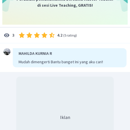
di sesi Live Teaching, GRATIS!
Mencari AC dari fungsi TC:
4.2
3
(
5 rating
)
Mencari MC dari fungsi TC:
MAHILDA KURNIA R
Mudah dimengerti Bantu banget Ini yang aku cari!
Iklan