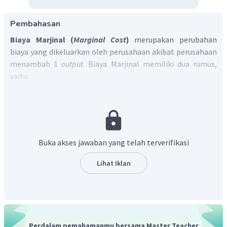
Pembahasan
Biaya Marjinal (
Marginal Cost
)
merupakan perubahan
biaya yang dikeluarkan oleh perusahaan akibat perusahaan
menambah 1
output
. Biaya Marjinal memiliki dua rumus,
yaitu:
MC = TC' (Turunan dari fungsi TC)
Biaya Rata-Rata (
Average Cost
) merupakan rata-rata biaya
Buka akses jawaban yang telah terverifikasi
yang dikeluarkan oleh perusahaan untuk
Lihat Iklan
menghasilkan
output
. Biaya rata-rata memiliki, dua rumus,
yaitu:
Perdalam pemahamanmu bersama Master Teacher