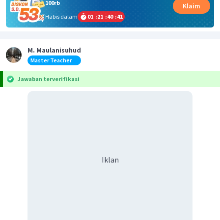
100rb
Klaim
Habis dalam
01
:
21
:
40
:
40
M. Maulanisuhud
Master Teacher
Jawaban terverifikasi
Iklan