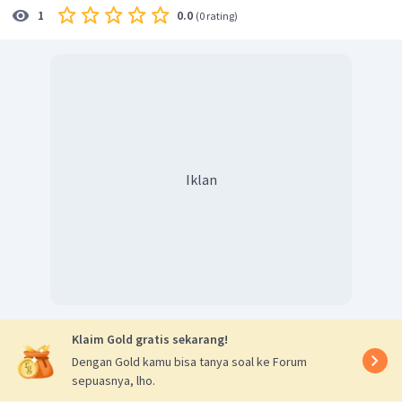
0.0
1
(
0 rating
)
Iklan
Klaim Gold gratis sekarang!
Dengan Gold kamu bisa tanya soal ke Forum
sepuasnya, lho.