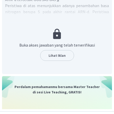
Peristiwa di atas menunjukkan adanya penambahan basa
nitrogen berupa S pada akhir rantai ARN-d. Peristiwa
tersebut merupakan adisi atau penambahan basa nitrogen
di ujung rantai.
Dengan demikian, tidak ada pilihan jawaban yang tepat
adalah. pilihan jawaban yang benar adalah adisi
Buka akses jawaban yang telah terverifikasi
Lihat Iklan
Perdalam pemahamanmu bersama Master Teacher
di sesi Live Teaching, GRATIS!