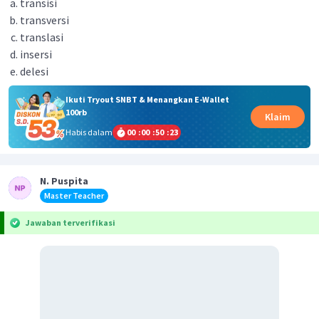
transisi
transversi
translasi
insersi
delesi
Ikuti Tryout SNBT & Menangkan E-Wallet
100rb
Klaim
Habis dalam
00
:
00
:
50
:
23
N. Puspita
Master Teacher
Jawaban terverifikasi