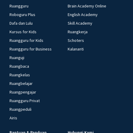
Ruangguru
Brain Academy Online
Roboguru Plus
English Academy
Dafa dan Lulu
Skill Academy
Kursus for Kids
Ruangkerja
Ruangguru for Kids
Schoters
Ruangguru for Business
Kalananti
Ruanguji
Ruangbaca
Ruangkelas
Ruangbelajar
Ruangpengajar
Ruangguru Privat
Ruangpeduli
Airis
Bantuan & Panduan
Hubungi Kami