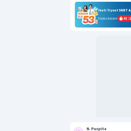
Ikuti Tryout SNBT 
Habis dalam
02
:
1
N. Puspita