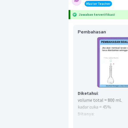
Master Teacher
Jawaban terverifikasi
Pembahasan
Diketahui
:
volume total = 800 mL
kadar cuka = 45%
Ditanya
:
volume cuka
Jawab
: