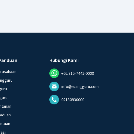
Panduan
Hubungi Kami
erusahaan
+62 815-7441-0000
angguru
info@ruangguru.com
guru
guru
02130930000
ntanan
gaduan
entuan
vasi