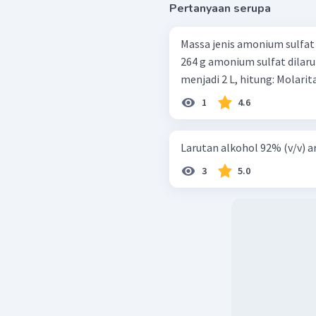
Pertanyaan serupa
Massa jenis amonium sulfat ( N
264 g amonium sulfat dilar
1
4.6
Larutan alkohol 92% (v/v) art
3
5.0