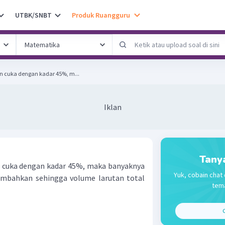
UTBK/SNBT
Produk Ruangguru
n cuka dengan kadar 45%, m...
Iklan
Tany
 cuka dengan kadar 45%, maka banyaknya
Yuk, cobain chat 
ambahkan sehingga volume larutan total
tema
C