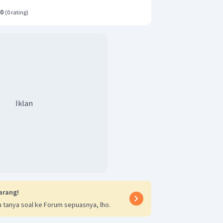
.0
(
0 rating
)
Iklan
arang!
 tanya soal ke Forum sepuasnya, lho.