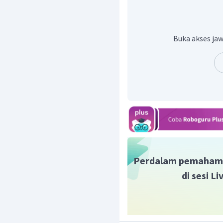
Buka akses jaw
Jadi, volume cuka murn
Perdalam pemaham
di sesi L