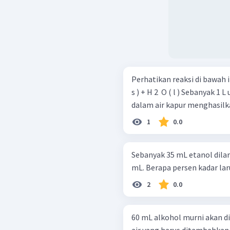
Perhatikan reaksi di bawah ini. CO 2 ​ ( g ) + Ca ( OH ) 2 ​ ( a q ) → CaC
s ) + H 2 ​ O ( l ) Sebanyak 1 L udara yang mengandung CO 2 ​ dialirkan ke
dalam air kapur menghasilka
1
0.0
Sebanyak 35 mL etanol dila
mL. Berapa persen kadar la
2
0.0
60 mL alkohol murni akan d