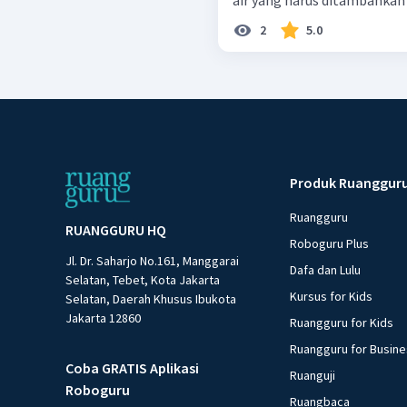
air yang harus ditambahkan a
2
5.0
Produk Ruanggur
Ruangguru
RUANGGURU HQ
Roboguru Plus
Jl. Dr. Saharjo No.161, Manggarai
Dafa dan Lulu
Selatan, Tebet, Kota Jakarta
Kursus for Kids
Selatan, Daerah Khusus Ibukota
Jakarta 12860
Ruangguru for Kids
Ruangguru for Busin
Coba GRATIS Aplikasi
Ruanguji
Roboguru
Ruangbaca