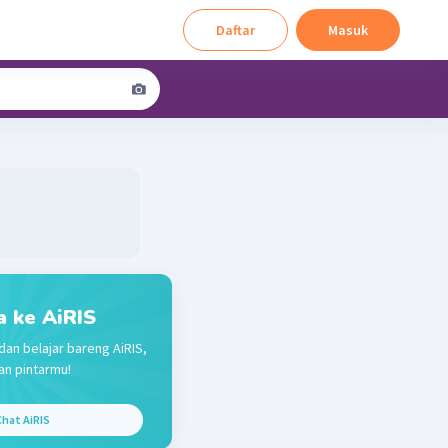
Daftar
Masuk
a ke AiRIS
dan belajar bareng AiRIS,
n pintarmu!
hat AiRIS