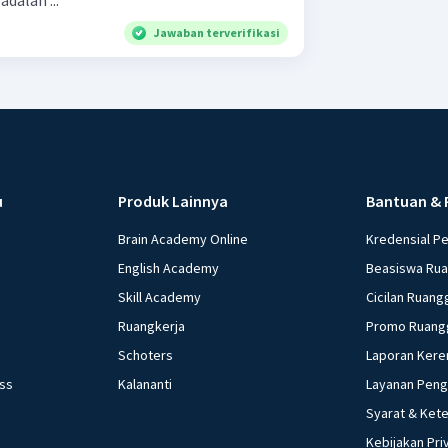
dalah ...
Jawaban terverifikasi
u
Produk Lainnya
Bantuan & 
Brain Academy Online
Kredensial P
English Academy
Beasiswa Ru
Skill Academy
Cicilan Ruang
Ruangkerja
Promo Ruang
Schoters
Laporan Kere
ess
Kalananti
Layanan Pen
Syarat & Ket
Kebijakan Pri