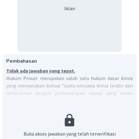
Iklan
Pembahasan
Tidak ada jawaban yang tepat.
Hukum Proust merupakan salah satu hukum dasar kimia
yang menyatakan bahwa "suatu senyawa kimia terdiri dari
unsur-unsur dengan perbandingan massa yang selalu
tetap". Hukum ini juga disebut "hukum perbandingan
tetap''.
L
Berdasarkan pernyataan pada soal, jika 9 gram logam
tepat bereaksi dengan 8 gram oksigen maka sesuai hukum
L
O
lavoisier perbandingan massa
dan massa
adalah 9 : 8.
Buka akses jawaban yang telah terverifikasi
L
O
L
O
Untuk perbandingan massa
dan massa
dalam