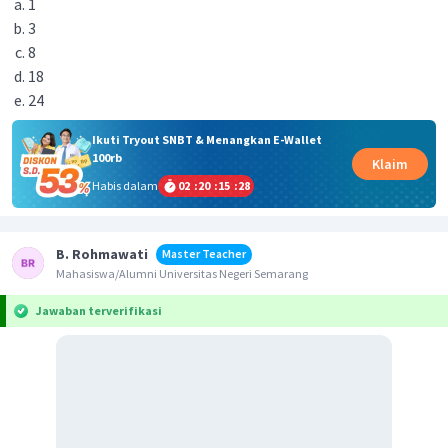
1
3
8
18
24
Ikuti Tryout SNBT & Menangkan E-Wallet
100rb
Klaim
Habis dalam
02
:
20
:
15
:
28
B. Rohmawati
Master Teacher
Mahasiswa/Alumni Universitas Negeri Semarang
Jawaban terverifikasi