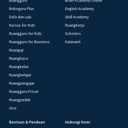
Ruangguru
Brain Academy Online
Roboguru Plus
English Academy
Dafa dan Lulu
Skill Academy
Kursus for Kids
Ruangkerja
Ruangguru for Kids
Schoters
Ruangguru for Business
Kalananti
Ruanguji
Ruangbaca
Ruangkelas
Ruangbelajar
Ruangpengajar
Ruangguru Privat
Ruangpeduli
Airis
Bantuan & Panduan
Hubungi Kami