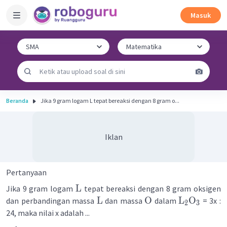
Masuk
Beranda
Jika 9 gram logam L tepat bereaksi dengan 8 gram o...
Iklan
Pertanyaan
L
Jika 9 gram logam
tepat bereaksi dengan 8 gram oksigen
L
O
L
O
dan perbandingan massa
dan massa
dalam
= 3x :
2
3
24, maka nilai x adalah ...