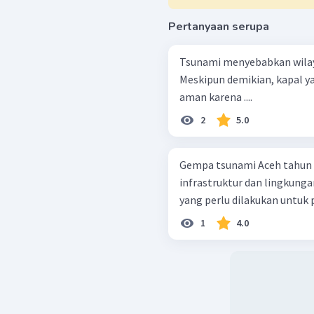
Pertanyaan serupa
Tsunami menyebabkan wila
Meskipun demikian, kapal y
aman karena ....
2
5.0
Gempa tsunami Aceh tahun
infrastruktur dan lingkung
yang perlu dilakukan untuk p
1
4.0