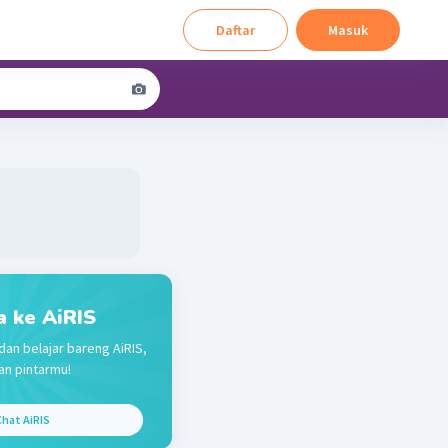
Daftar
Masuk
a ke AiRIS
dan belajar bareng AiRIS,
n pintarmu!
hat AiRIS