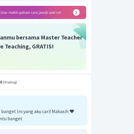
anmu bersama Master Teacher
ive Teaching, GRATIS!
.8
(
9 rating
)
anget Ini yang aku cari! Makasih ❤️
ntu banget