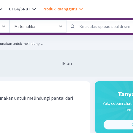
UTBK/SNBT
Produk Ruangguru
gunakan untuk melindungi ...
Iklan
Tany
unakan untuk melindungi pantai dari
Yuk, cobain chat 
tema
C