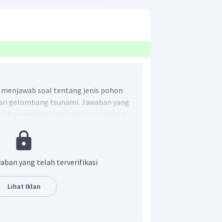
us menjawab soal tentang jenis pohon
dari gelombang tsunami. Jawaban yang
a. Karena pohon kelapa biasa hidup di
ki kekokohan yang cukup kuat.
aban yang telah terverifikasi
Lihat Iklan