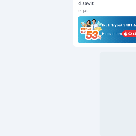
sawit
jati
Ikuti Tryout SNBT 
Habis dalam
02
:
1