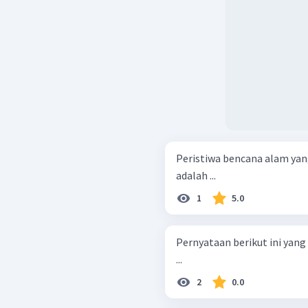
Peristiwa bencana alam ya
adalah ...
1
5.0
Pernyataan berikut ini yan
...
2
0.0