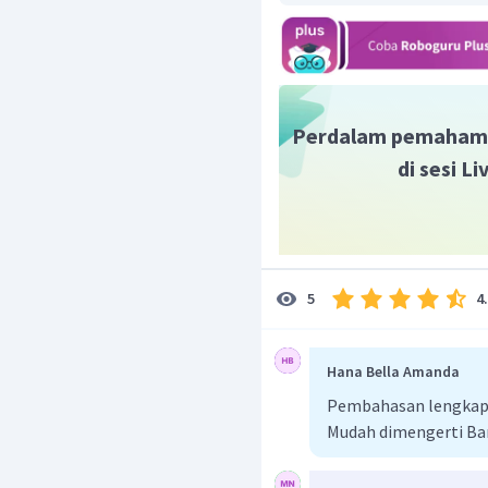
Perdalam pemaham
di sesi L
4
5
Hana Bella Amanda
Pembahasan lengkap b
Mudah dimengerti Ba