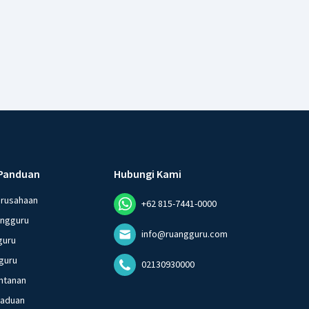
Panduan
Hubungi Kami
erusahaan
+62 815-7441-0000
angguru
info@ruangguru.com
guru
guru
02130930000
ntanan
gaduan