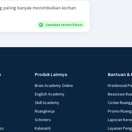
g paling banyak menimbulkan korban
Jawaban terverifikasi
u
Produk Lainnya
Bantuan & 
Brain Academy Online
Kredensial P
English Academy
Beasiswa Ru
Skill Academy
Cicilan Ruang
Ruangkerja
Promo Ruang
Schoters
Laporan Kere
ess
Kalananti
Layanan Pen