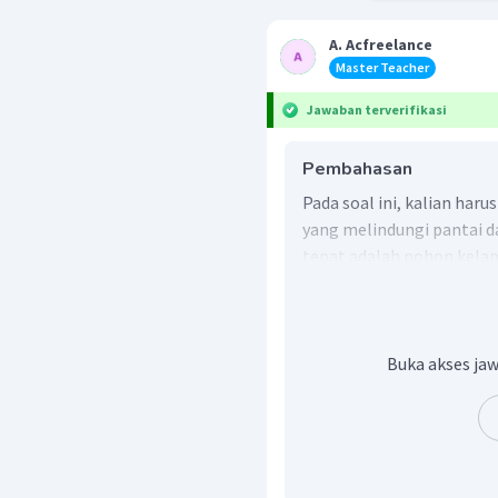
A. Acfreelance
Master Teacher
Jawaban terverifikasi
Pembahasan
Pada soal ini, kalian har
yang melindungi pantai 
tepat adalah pohon kelap
pesisir pantai dan memili
Buka akses jaw