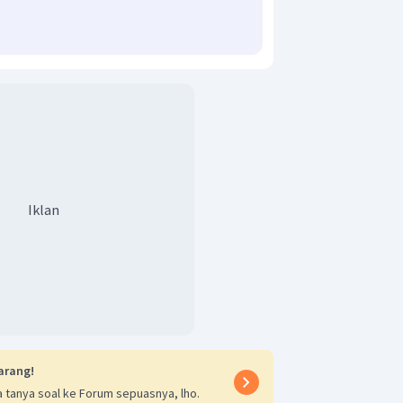
Iklan
arang!
 tanya soal ke Forum sepuasnya, lho.