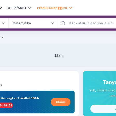
UTBK/SNBT
Produk Ruangguru
l?
Iklan
Tany
l?
Yuk, cobain chat 
tema
& Menangkan E-Wallet 100rb
Klaim
5
:
59
:
51
C