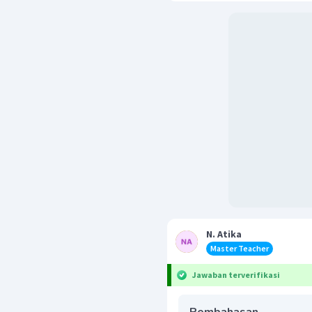
N. Atika
Master Teacher
Jawaban terverifikasi