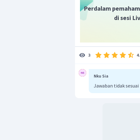
perubahan sosial pro
Perdalam pemaham
di sesi L
4
3
Nku Sia
Jawaban tidak sesua