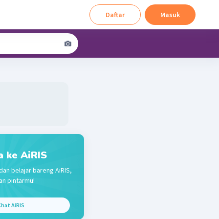
Daftar
Masuk
a ke AiRIS
dan belajar bareng AiRIS,
n pintarmu!
hat AiRIS