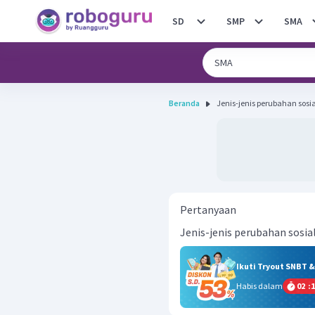
SD
SMP
SMA
Beranda
Jenis-jenis perubahan sosia
Pertanyaan
Jenis-jenis perubahan sosia
Ikuti Tryout SNBT 
Habis dalam
02
:
1