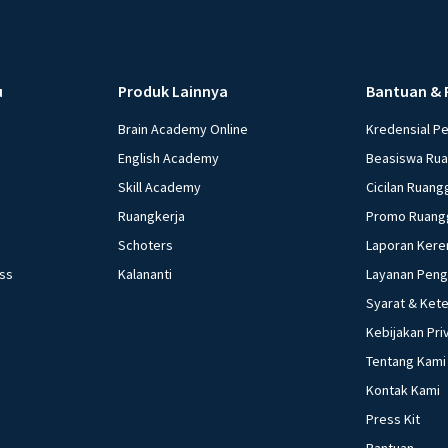
u
Produk Lainnya
Bantuan & 
Brain Academy Online
Kredensial P
English Academy
Beasiswa Ru
Skill Academy
Cicilan Ruang
Ruangkerja
Promo Ruang
Schoters
Laporan Kere
ess
Kalananti
Layanan Pen
Syarat & Ket
Kebijakan Pri
Tentang Kami
Kontak Kami
Press Kit
Bantuan