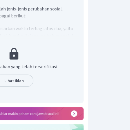
ah jenis-jenis perubahan sosial.
bagai berikut:
sarkan waktu terbagi atas dua, yaitu
bat (evolusi) dan perubahan sosial
dasarkan sudut pandang masyarakat
, yaitu
perubahan sosial yang
perubahan sosial yang tidak
aban yang telah terverifikasi
asarkan pengaruh terbagi atas dua,
Lihat Iklan
l kecil dan perubahan sosial besar
.
dasarkan arah perkembangan terbagi
bahan sosial progress (mengarah
uan) dan perubahan
rah pada kemunduran)
.
asarkan struktur dan proses terbagi
rubahan sosial struktural dan