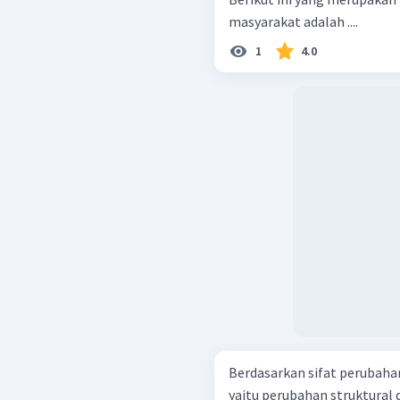
masyarakat adalah ....
1
4.0
Berdasarkan sifat perubahan
yaitu perubahan struktural 