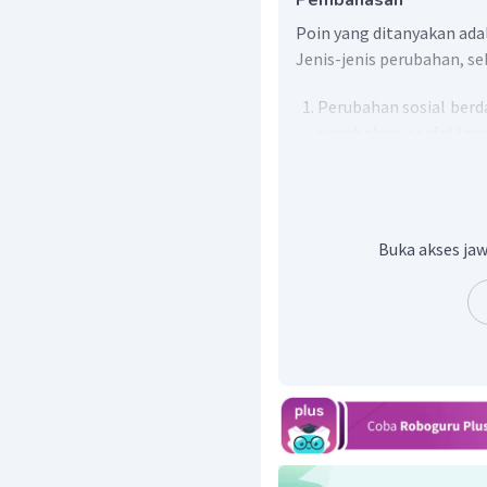
Pembahasan
Poin yang ditanyakan adal
Jenis-jenis perubahan, se
Perubahan sosial berda
perubahan sosial lam
cepat (revolusi)
.
Perubahan sosial ber
terbagi atas dua
dikehendaki dan 
Buka akses jaw
dikehendaki
.
Perubahan sosial berd
yaitu
perubahan sosia
Perubahan sosial ber
atas dua, yaitu
peru
pada kemaj
sosial
regress
(menga
Perubahan sosial berd
atas dua, yaitu
pe