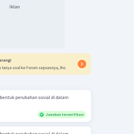
Iklan
arang!
 tanya soal ke Forum sepuasnya, lho.
 bentuk perubahan sosial di dalam
Jawaban terverifikasi
 bentuk perubahan sosial di dalam