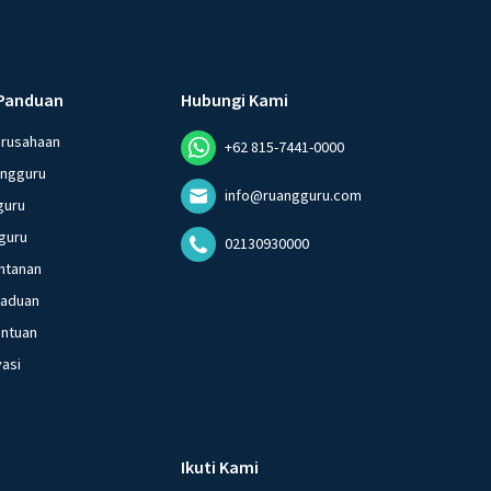
Panduan
Hubungi Kami
erusahaan
+62 815-7441-0000
angguru
info@ruangguru.com
guru
guru
02130930000
ntanan
gaduan
entuan
vasi
Ikuti Kami