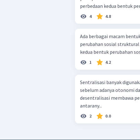
perbedaan kedua bentuk per
4
4.8
Ada berbagai macam bentuk 
perubahan sosial struktural
kedua bentuk perubahan sosia
1
4.2
Sentralisasi banyak diguna
sebelum adanya otonomi dae
desentralisasi membawa pe
antarany...
2
0.0