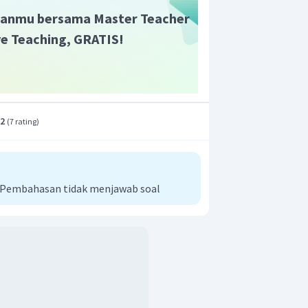
ses
.
anmu bersama Master Teacher
ive Teaching, GRATIS!
.2
(
7 rating
)
i Pembahasan tidak menjawab soal