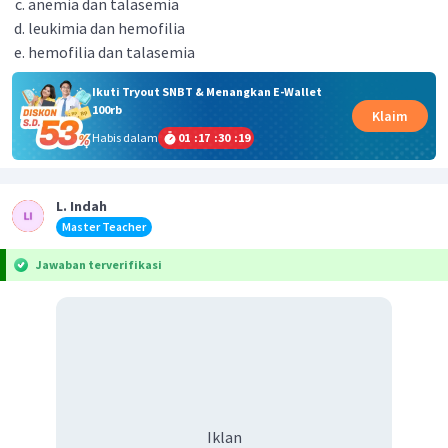
anemia dan talasemia
leukimia dan hemofilia
hemofilia dan talasemia
Ikuti Tryout SNBT & Menangkan E-Wallet
100rb
Klaim
Habis dalam
01
:
17
:
30
:
19
L. Indah
Master Teacher
Jawaban terverifikasi
Iklan