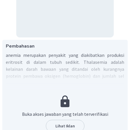
Pembahasan
anemia merupakan penyakit yang diakibatkan produksi
eritrosit di dalam tubuh sedikit. Thalasemia adalah
kelainan darah bawaan yang ditandai oleh kurangnya
protein pembawa oksigen (hemoglobin) dan jumlah sel
darah merah dalam tubuh yang kurang dari normal
Dengan demikian, Jawaban yang tepat adalah
C. anemia dan talasemia
Buka akses jawaban yang telah terverifikasi
Lihat Iklan