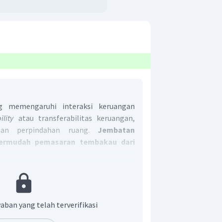
g memengaruhi interaksi keruangan
bility
atau transferabilitas keruangan,
han perpindahan ruang.
Jembatan
rmudah pemasaran tembakau dari
yah lain di Indonesia tergolong pada
.
Hal tersebut dikarenakan jembatan
rpindahan tembakau dari Madura ke
t adalah D.
aban yang telah terverifikasi