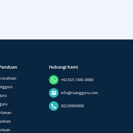
Panduan
Hubungi Kami
erusahaan
+62 815-7441-0000
angguru
info@ruangguru.com
guru
guru
02130930000
ntanan
gaduan
entuan