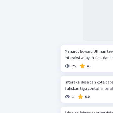
Menurut Edward Ullman ter
interaksi wilayah desa danko
25
4.9
Interaksi desa dan kota dap
Tuliskan tiga contoh interak
1
5.0
Ada tiga faktor penting da