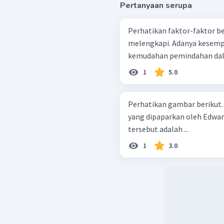
Pertanyaan serupa
Perhatikan faktor-faktor berikut ! Adanya wilayah-wilay
melengkapi. Adanya kesempatan untuk saling berintervensi. Adanya
1
5.0
Perhatikan gambar berikut. Faktor interaksi antara kota dan des
yang dipaparkan oleh Edwar
tersebut adalah ...
1
3.0