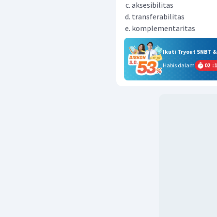
aksesibilitas
transferabilitas
komplementaritas
Ikuti Tryout SNBT 
Habis dalam
02
:
1