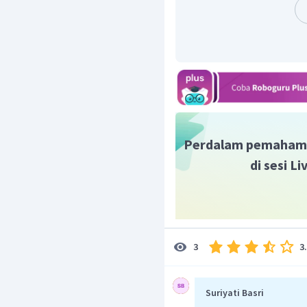
Perdalam pemaham
di sesi L
3
3
Suriyati Basri