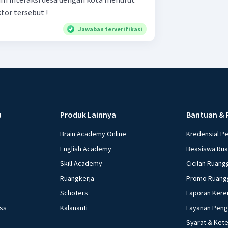
tor tersebut !
Jawaban terverifikasi
u
Produk Lainnya
Bantuan & 
Brain Academy Online
Kredensial P
English Academy
Beasiswa Ru
Skill Academy
Cicilan Ruang
Ruangkerja
Promo Ruang
Schoters
Laporan Kere
ess
Kalananti
Layanan Pen
Syarat & Ket