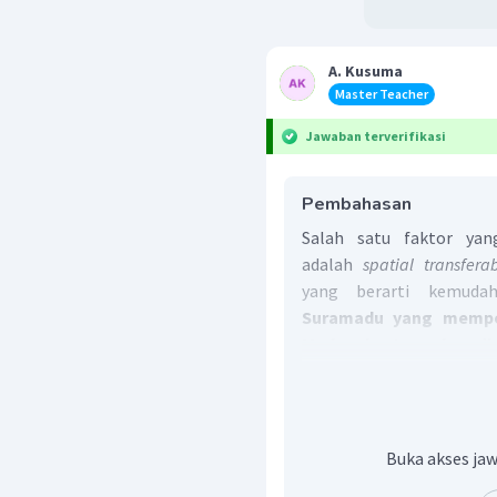
A. Kusuma
Master Teacher
Jawaban terverifikasi
Pembahasan
Salah satu faktor yan
adalah
spatial transfera
yang berarti kemuda
Suramadu yang mempe
Madura ke Jawa dan wila
faktor transferabilitas
dapat mempermudah pe
Jawa.
Jadi, jawaban yang tepa
Buka akses jaw