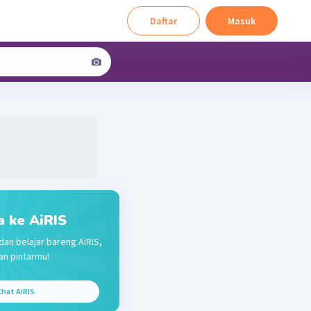
Daftar
Masuk
a ke AiRIS
dan belajar bareng AiRIS,
n pintarmu!
hat AiRIS