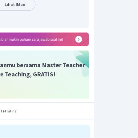
Lihat Iklan
anmu bersama Master Teacher
ive Teaching, GRATIS!
.7
(
4 rating
)