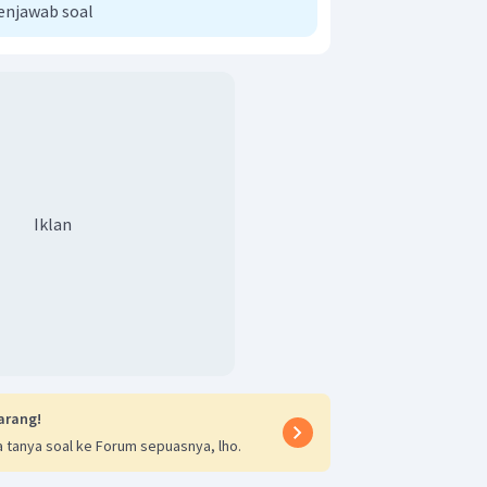
enjawab soal
Iklan
arang!
 tanya soal ke Forum sepuasnya, lho.