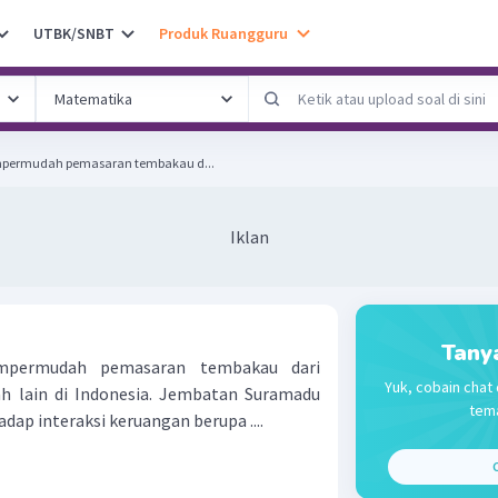
UTBK/SNBT
Produk Ruangguru
ermudah pemasaran tembakau d...
Iklan
Tany
permudah pemasaran tembakau dari
Yuk, cobain chat 
h lain di Indonesia. Jembatan Suramadu
tema
ap interaksi keruangan berupa ....
C