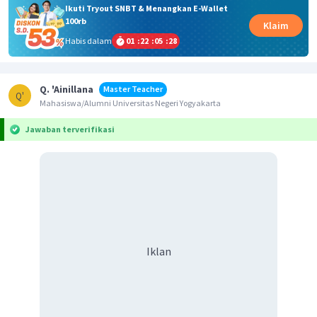
Ikuti Tryout SNBT & Menangkan E-Wallet
100rb
Klaim
Habis dalam
01
:
22
:
05
:
28
Q. 'Ainillana
Master Teacher
Q'
Mahasiswa/Alumni Universitas Negeri Yogyakarta
Jawaban terverifikasi
Iklan