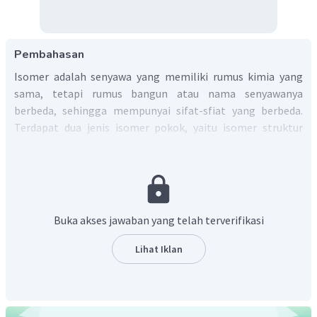
Pembahasan
Isomer adalah senyawa yang memiliki rumus kimia yang
sama, tetapi rumus bangun atau nama senyawanya
berbeda, sehingga mempunyai sifat-sfiat yang berbeda.
Terdapat dua jenis isomer pokok, yaitu isomer struktur
(terdiri atas isomer rangka dan isomer posisi) dan isomer
ruang (terdiri atas isomer geometri dan isomer optik).
Isomer optik merupakan isomer yang disebabkan oleh arah
pemutaran bidang polarisasi cahaya. Zat-zatnya disebut
dengan zat optis aktif.
Buka akses jawaban yang telah terverifikasi
Zat yang memutar bidang polarisasi cahaya ke kanan
Lihat Iklan
(searah jaruh jam) disebut bentuk
dekstro
(
d
) atau +,
sedangkan zat yang memutar bidang polarisasi cahaya ke
kiri (berlawanan arah jaruh jam) disebut bentuk
levo
(
l
)
−
atau
.