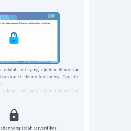
 adalah zat yang apabila dilarutkan
lkan ion
dalam larutannya. Contoh:
.
 adalah zat yang apabila dilarutkan
lkan ion
dalam larutannya. Contoh:
n asam menurut Arrhenius yaitu zat
, sedangkan basa yaitu zat yang
am larutannya.
aban yang telah terverifikasi