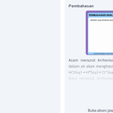
Pembahasan
Asam menurut Arrhenius
dalam air akan menghasi
Basa menurut Arrhenius
dalam air akan menghasi
Jadi, dapat disimpulka
yang melepaskan ion
melepaskan ion
dal
Buka akses jaw