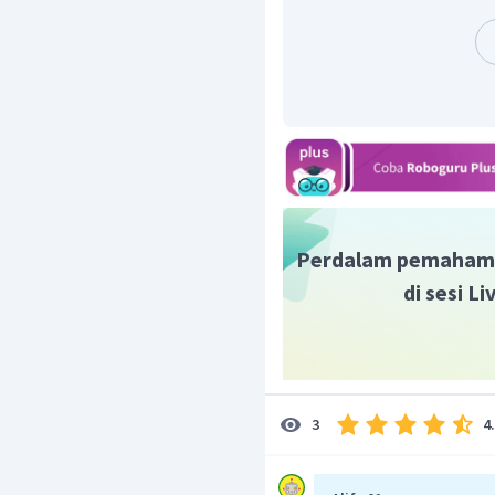
---
Mau lebih paham terkai
Ruangguru yuk, GRATIS l
Perdalam pemaham
di sesi L
4
3