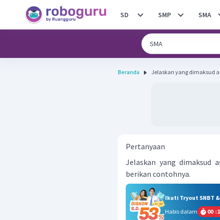
SD
SMP
SMA
Beranda
Jelaskan yang dimaksud a
Pertanyaan
Jelaskan yang dimaksud a
berikan contohnya.
Ikuti Tryout SNBT 
Habis dalam
00
:
1