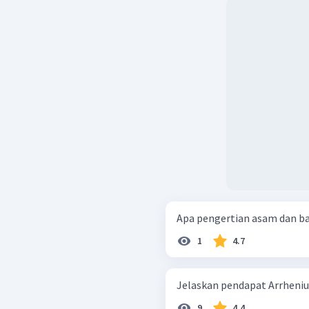
Apa pengertian asam dan b
1
4.7
Jelaskan pendapat Arrheniu
9
4.4