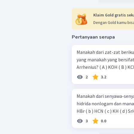
Klaim Gold gratis sek
Dengan Gold kamu bisa
Pertanyaan serupa
Manakah dari zat-zat berikut
yang manakah yang bersifat
Arrhenius? ( A ) KOH ( B 
2
3.2
Manakah dari senyawa-seny
hidrida nonlogam dan manakah
3
0.0