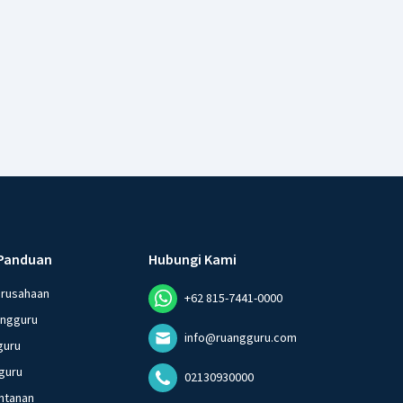
Panduan
Hubungi Kami
erusahaan
+62 815-7441-0000
angguru
info@ruangguru.com
guru
guru
02130930000
ntanan