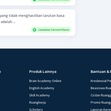
 yang tidak menghasilkan larutan basa
dalah ....
Jawaban terverifikasi
u
Produk Lainnya
Bantuan & 
Brain Academy Online
Kredensial P
English Academy
Beasiswa Ru
Skill Academy
Cicilan Ruang
Ruangkerja
Promo Ruang
Schoters
Laporan Kere