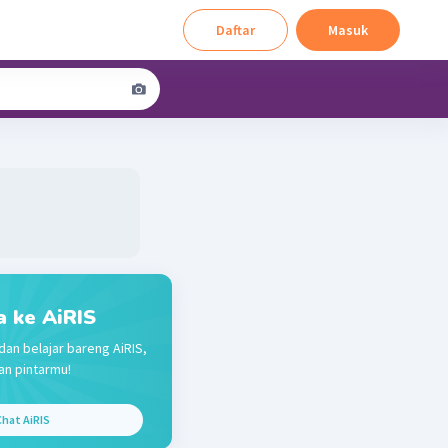
Daftar
Masuk
a ke AiRIS
dan belajar bareng AiRIS,
n pintarmu!
hat AiRIS