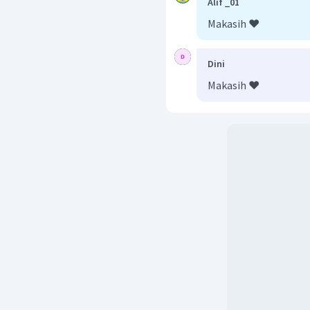
Alif _01
Makasih ❤️
Dini
Makasih ❤️