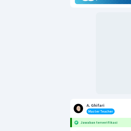
A. Ghifari
Master Teacher
Jawaban terverifikasi