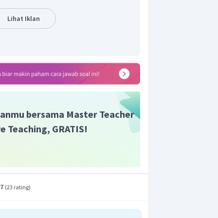
Lihat Iklan
t materi ini? Coba latihan soal di
ho!
Klik di sini.
anmu bersama Master Teacher
ive Teaching, GRATIS!
.7
(
23 rating
)