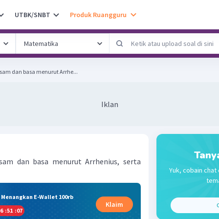
UTBK/SNBT
Produk Ruangguru
sam dan basa menurut Arrhe...
Iklan
Tany
sam dan basa menurut Arrhenius, serta
Yuk, cobain chat 
tema
& Menangkan E-Wallet 100rb
Klaim
C
6
:
51
:
06