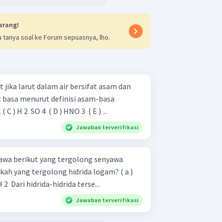
arang!
 tanya soal ke Forum sepuasnya, lho.
 jika larut dalam air bersifat asam dan
 basa menurut definisi asam-basa
) KCl ( C ) H 2 ​ SO 4 ​ ( D ) HNO 3 ​ ( E ) ...
Jawaban terverifikasi
awa berikut yang tergolong senyawa
 yang tergolong hidrida logam? ( a )
HBr ( b ) HCN ( c ) KH ( d ) SrH 2 ​ Dari hidrida-hidrida terse...
Jawaban terverifikasi