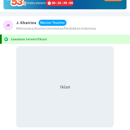
Habis dalam
00
:
10
:
39
:
04
J. Khairina
Master Teacher
Mahasiswa/Alumni Universitas Pendidikan Indonesia
Jawaban terverifikasi
Iklan