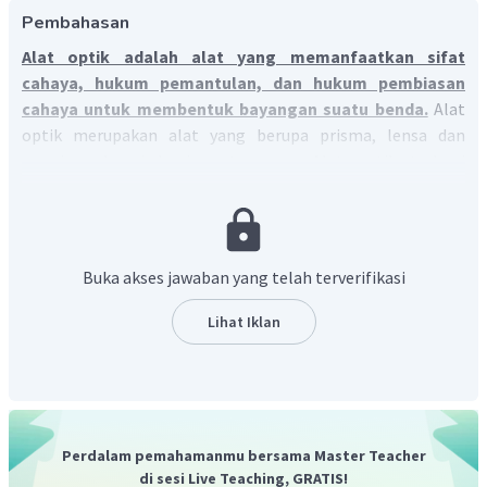
Pembahasan
Alat optik adalah alat yang memanfaatkan sifat
cahaya, hukum pemantulan, dan hukum pembiasan
cahaya untuk membentuk bayangan suatu benda.
Alat
optik merupakan alat yang berupa prisma, lensa dan
cermin sebagai bagian utamanya. Alat optik terbagi
menjadi dua jenis yaitu alat optik alami dan alat optik
buatan. Alat optik alami berupa mata, sedangkan alat
optik buatan berupa kacamata, kamera, mikroskop, lup,
periskop, dan teropong.
Buka akses jawaban yang telah terverifikasi
Lihat Iklan
Perdalam pemahamanmu bersama Master Teacher
di sesi Live Teaching, GRATIS!