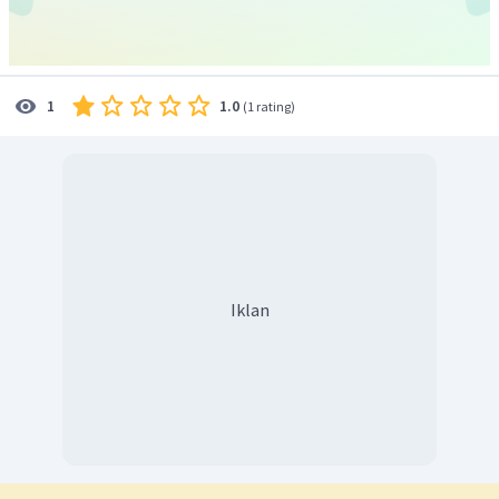
1.0
1
(
1 rating
)
Iklan