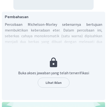
Pembahasan
Percobaan Michelson-Morley sebenarnya bertujuan
membuktikan keberadaan eter. Dalam percobaan ini,
seberkas cahaya monokromatik (satu warna) dipisahkan
menjadi dua berkas yang dibuat dengan melewati dua
lintasan yang berbeda dan kemudian dipadukan kembali.
Karena adanya perbedaan panjang lintasan yang ditempuh
kedua berkas, maka akan tercipta suatu pola interferensi
(pola-pola cincin gelap-terang).
Hipotesis semula berbunyi
"Jagat raya dipenuhi oleh eter
Buka akses jawaban yang telah terverifikasi
stationer yang tidak mempunyai wujud tetapi dapat
menghantarkan perambatan gelombang".
Namun, dalam
Lihat Iklan
percobaan Michelson-Morley tidak terdeteksi pergeseran
dalam pola-pola frinji. Sejak saat itu percobaan ini telah
diulang berulang kali oleh berbagai ilmuwan di bawah
kondisi-kondisi yang berbeda, tetapi tetap tidak ada