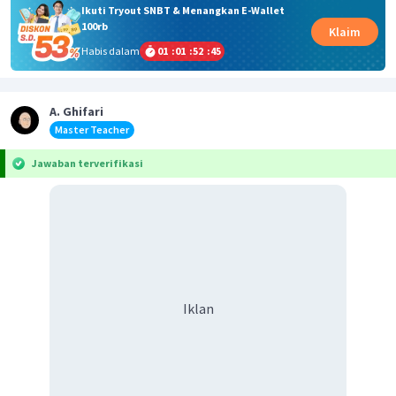
Ikuti Tryout SNBT & Menangkan E-Wallet
100rb
Klaim
Habis dalam
01
:
01
:
52
:
44
A. Ghifari
Master Teacher
Jawaban terverifikasi
Iklan