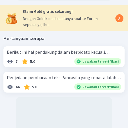
Dengan demikian, sikap pendengar yang perlu
diperhatikan ketika akan berpidato adalah yang
Klaim Gold gratis sekarang!
berkaitan dengan tautan, perhatian, pengetahuan dan
Dengan Gold kamu bisa tanya soal ke Forum
pengertian, pemahaman, kemauan, tindakan dan
sepuasnya, lho.
perbuatan dari audiens.
Pertanyaan serupa
Berikut ini hal pendukung dalam berpidato kecuali….
7
5.0
Jawaban terverifikasi
Penjedaan pembacaan teks Pancasila yang tepat adalah…
44
5.0
Jawaban terverifikasi