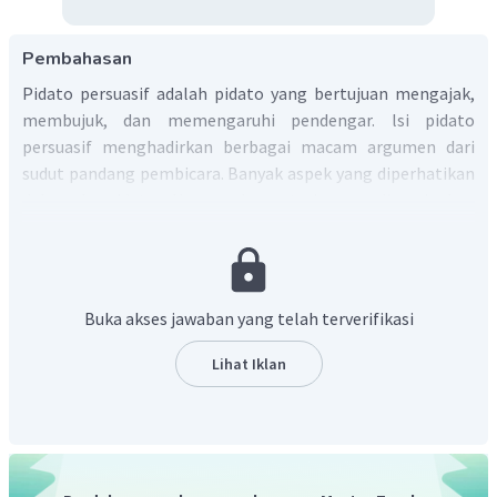
Pembahasan
Pidato persuasif adalah pidato yang bertujuan mengajak,
membujuk, dan memengaruhi pendengar. lsi pidato
persuasif menghadirkan berbagai macam argumen dari
sudut pandang pembicara. Banyak aspek yang diperhatikan
dalam berpidato. Harus ada materi yang dipersiapkan
sebelum berpidato. Selain materi, pembicara juga perlu
berlatih sikap badan, suara, dan intonasi. Pembicara yang
baik harus siap materi. Selain materi, sebaiknya pembicara
memahami pendengarnya. Persiapan materi pidato
Buka akses jawaban yang telah terverifikasi
berhubungan dengan topik dan naskah pidato. Sementara
itu, persiapan pendengar berkaitan dengan kemampuan
Lihat Iklan
pembicara dalam menarik perhatian pendengar
pidatonya. Persiapan pembicara mengenai pendengar
dengan cara memahami sikap pendengar. Beberapa sikap
pendengar yang perlu diperhatikan adalah sebagai berikut.
1. Tautan.
Minat merupakan keinginan seseorang terhadap