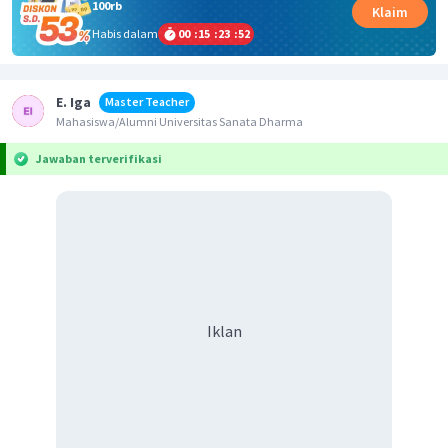
100rb
Klaim
Habis dalam
00
:
15
:
23
:
52
E. Iga
Master Teacher
Mahasiswa/Alumni Universitas Sanata Dharma
Jawaban terverifikasi
Iklan