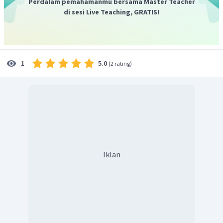
Perdalam pemahamanmu bersama Master Teacher
sesuatu yang bersumber dari dalam hati.
di sesi Live Teaching, GRATIS!
2. Perhatian.
Keberhasilan pidato ditentukan adanya
perhatian dari pendengar.
3. Pengetahuan dan Pengertian.
Pembicara yang baik
harus memiliki pengetahuan yang luas serta sikap
5.0
1
(
2 rating
)
pengertian yang cakap agar isi pidato mudah dimengerti
dan menarik perhatian pendengar.
4. Pemahaman.
lsi dari suatu pidato haruslah dipahami
oleh pendengar. lsi pidato yang berbelit-belit membuat
pendengar pidato bingung. Sebaiknya, pembicara
memahami terlebih dahulu isi pidato yang akan
disampaikan.
5. Kemauan.
Kemauan memperhatikan pidato didasari
Iklan
oleh kesadaran pendengar. Pembicara harus bisa
membangkitkan kesadaran pendengar.
6. Tindakan dan Perbuatan.
Proses akhir pemahaman
pendengar adalah wujud nyata pendengar. Maksudnya,
pendengar melakukan tindakan sesuai isi pidato.