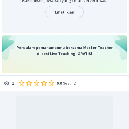
Buka akses jawaban yang telah terverifikasi
ddihancurkan.
Dengan demikian sejarah Ganyang Malaysia adalah
Lihat Iklan
konfrontasi antara Indonesia dengan Federasi Malaysia
yang dibentuk oleh Inggris dan dianggap sebagai bentuk
neo-kolonialisme dan neo-imperialisme.
Perdalam pemahamanmu bersama Master Teacher
di sesi Live Teaching, GRATIS!
0.0
1
(
0 rating
)