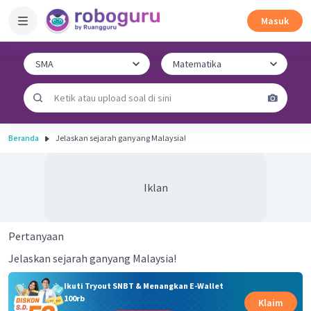
Masuk
Beranda
Jelaskan sejarah ganyang Malaysia!
Iklan
Pertanyaan
Jelaskan sejarah ganyang Malaysia!
Ikuti Tryout SNBT & Menangkan E-Wallet
100rb
Klaim