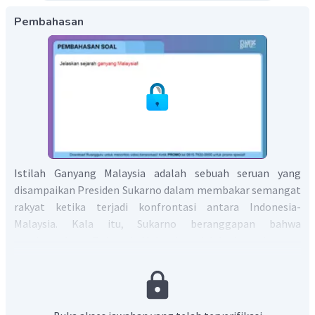
Pembahasan
Istilah Ganyang Malaysia adalah sebuah seruan yang
disampaikan Presiden Sukarno dalam membakar semangat
rakyat ketika terjadi konfrontasi antara Indonesia-
Malaysia. Kala itu, Sukarno beranggapan bahwa
pembentukan Federasi Malaysia adalah bentuk neo-
kolonialisme dan proyek Inggris yang dapat
membahayakan revolusi Indonesia. Sukarno menilai,
Malaysia adalah boneka Inggris, dan langkah tersebut akan
mengganggu keamanan di Indonesia sehingga harus