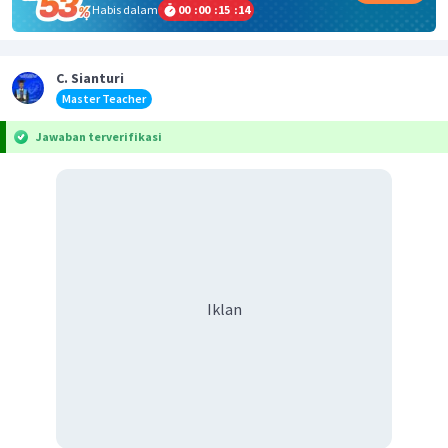
Habis dalam
00
:
00
:
15
:
14
C. Sianturi
Master Teacher
Jawaban terverifikasi
Iklan