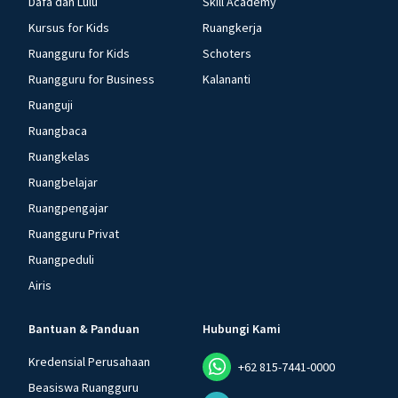
Dafa dan Lulu
Skill Academy
Kursus for Kids
Ruangkerja
Ruangguru for Kids
Schoters
Ruangguru for Business
Kalananti
Ruanguji
Ruangbaca
Ruangkelas
Ruangbelajar
Ruangpengajar
Ruangguru Privat
Ruangpeduli
Airis
Bantuan & Panduan
Hubungi Kami
Kredensial Perusahaan
+62 815-7441-0000
Beasiswa Ruangguru