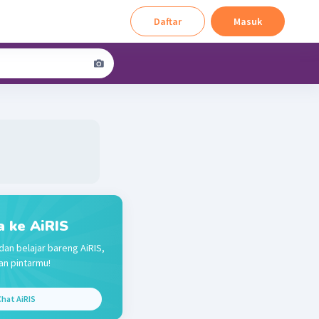
Daftar
Masuk
a ke AiRIS
dan belajar bareng AiRIS,
n pintarmu!
hat AiRIS