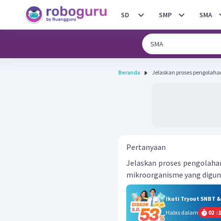
SD
SMP
SMA
Beranda
Jelaskan proses pengolaha
Pertanyaan
Jelaskan proses pengolahan
mikroorganisme yang digun
Ikuti Tryout SNBT 
Habis dalam
02
:
1