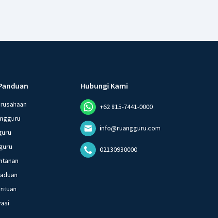
Panduan
Hubungi Kami
erusahaan
+62 815-7441-0000
angguru
info@ruangguru.com
guru
guru
02130930000
ntanan
gaduan
entuan
vasi