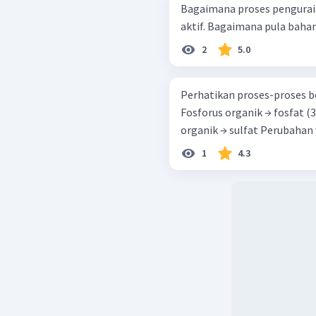
Bagaimana proses pengurai
aktif. Bagaimana pula bahan
2
5.0
Perhatikan proses-proses berikut. (1) Karbon organik
Fosforus organik → fosfat (3) Nitrogen organik → nitrat (4) Belereng
organik → sulfa
1
4.3