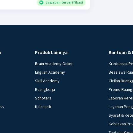
Jawaban terverifikasi
u
Produk Lainnya
Bantuan & 
Brain Academy Online
Kredensial P
English Academy
Beasiswa Ru
Skill Academy
Cicilan Ruang
Ruangkerja
Promo Ruang
Schoters
Laporan Kere
ess
Kalananti
Layanan Pen
Syarat & Ket
Kebijakan Pri
Tentang Kami