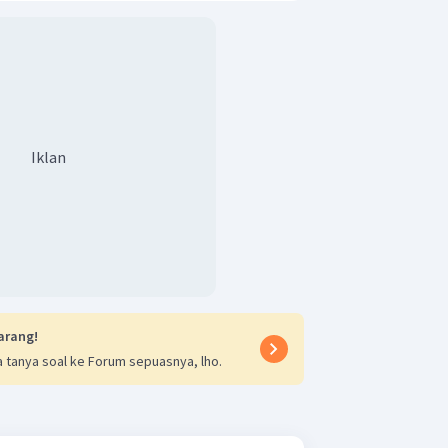
Iklan
arang!
 tanya soal ke Forum sepuasnya, lho.