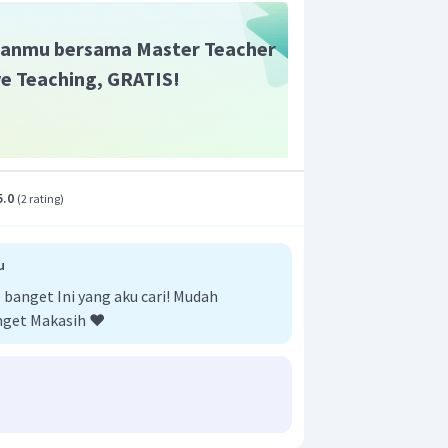
han organik dalam air limbah
isahkan lumpur aktif dan air bersih
anmu bersama Master Teacher
ih dapat dibuang atau digunakan
ive Teaching, GRATIS!
5.0
(
2 rating
)
u
anget Ini yang aku cari! Mudah
nget Makasih ❤️