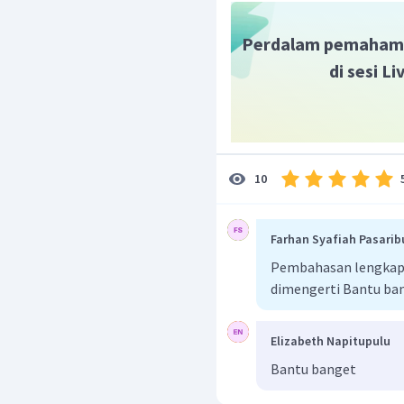
mikroorganisme dan ba
Sedimentasi untuk mem
Perdalam pemaham
Lumpur aktif berleb
di sesi L
kembali
10
Farhan Syafiah Pasarib
Pembahasan lengkap b
dimengerti Bantu ba
Elizabeth Napitupulu
Bantu banget