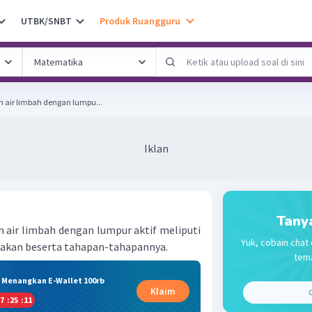
UTBK/SNBT
Produk Ruangguru
n air limbah dengan lumpu...
Iklan
Tany
 air limbah dengan lumpur aktif meliputi
Yuk, cobain chat 
akan beserta tahapan-tahapannya.
tema
& Menangkan E-Wallet 100rb
Klaim
C
7
:
25
:
10