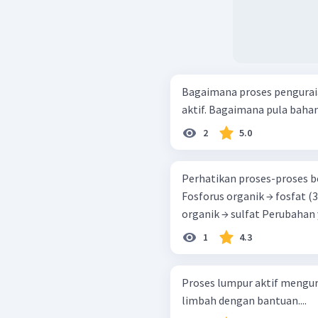
Bagaimana proses pengurai
aktif. Bagaimana pula bahan
2
5.0
Perhatikan proses-proses berikut. (1) Karbon organik
Fosforus organik → fosfat (3) Nitrogen organik → nitrat (4) Belereng
organik → sulfa
1
4.3
Proses lumpur aktif mengur
limbah dengan bantuan....