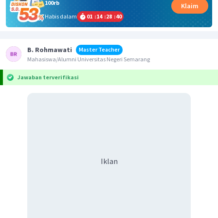
100rb
Klaim
Habis dalam
01
:
14
:
28
:
40
B. Rohmawati
Master Teacher
Mahasiswa/Alumni Universitas Negeri Semarang
Jawaban terverifikasi
Iklan