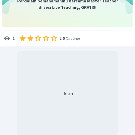
Perdalam pemahamanmu bersama Master Teacher
di sesi Live Teaching, GRATIS!
2.0
1
(
1 rating
)
Iklan