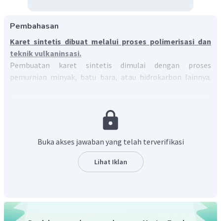
Pembahasan
Karet sintetis dibuat melalui proses polimerisasi dan
teknik vulkaninsasi.
Pembuatan karet sintetis dimulai dengan proses
pemurnian minyak, batu bara, atau hidrokarbon lainnya.
Pproses ini akan menghasilkan nafta. Nafta dikumpulkan
dan dicampur dengan gas alam untuk menghasilkan
monomer seperti stirena dan isoprena yang merupakan
komponen penting untuk pembuatan karet sintetis.
Monomer-monomer tersebut lalu diubah menjadi polimer
Buka akses jawaban yang telah terverifikasi
baik melalui polimerisasi emulsi atau polimerisasi larutan.
Polimer yang dihasilkan adalah lateks atau karet yang
Lihat Iklan
selanjutnya diproses menggunakan teknik vulkanisasi
untuk menghasilkan karet yang siap digunakan contohnya
ban. Jadi, karet sintetis dibuat melalui proes polimerisasi
dan teknik vulkanisasi.