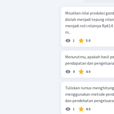
Misalkan nilai produksi ga
diolah menjadi tepung nilai
menjadi roti nilainya Rp614 m
m...
1
5.0
Menurutmu, apakah hasil pe
pendapatan dan pengeluara
4
4.0
Tuliskan rumus menghitung
menggunakan metode pende
dan pendekatan pengeluara
1
4.0