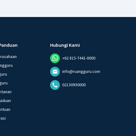
Panduan
Hubungi Kami
erusahaan
+62 815-7441-0000
angguru
info@ruangguru.com
guru
guru
02130930000
ntanan
gaduan
entuan
vasi