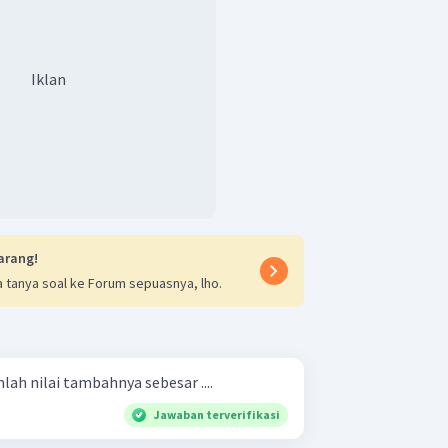
Iklan
arang!
 tanya soal ke Forum sepuasnya, lho.
lah nilai tambahnya sebesar ....
Jawaban terverifikasi