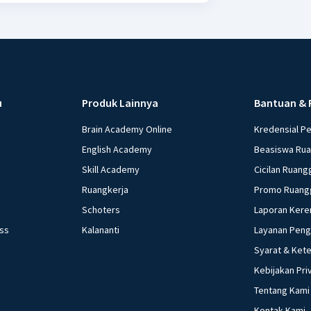
u
Produk Lainnya
Bantuan & 
Brain Academy Online
Kredensial P
English Academy
Beasiswa Ru
Skill Academy
Cicilan Ruang
Ruangkerja
Promo Ruang
Schoters
Laporan Kere
ess
Kalananti
Layanan Pen
Syarat & Ket
Kebijakan Pri
Tentang Kami
Kontak Kami