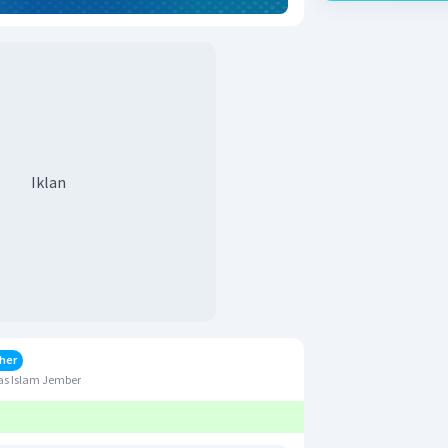
Iklan
her
as Islam Jember