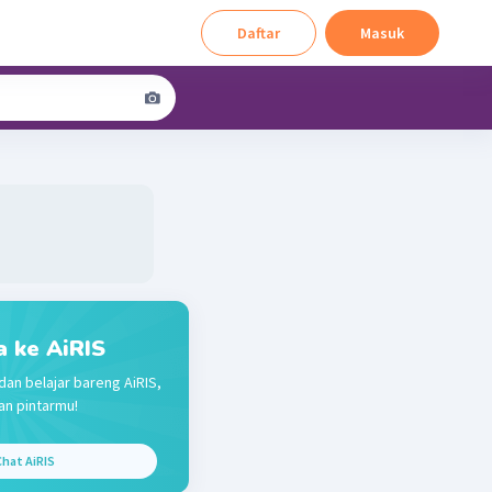
Daftar
Masuk
a ke AiRIS
dan belajar bareng AiRIS,
n pintarmu!
hat AiRIS