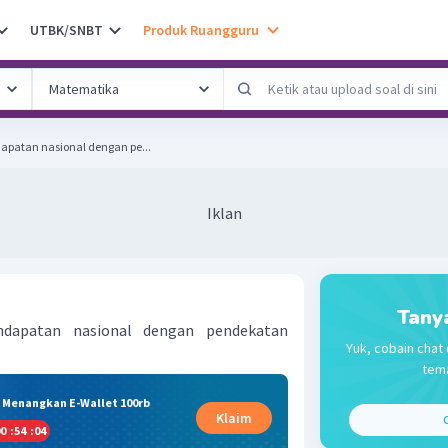
UTBK/SNBT
Produk Ruangguru
apatan nasional dengan pe...
Iklan
Tany
ndapatan nasional dengan pendekatan
Yuk, cobain chat 
tema
& Menangkan E-Wallet 100rb
Klaim
C
0
:
54
:
03