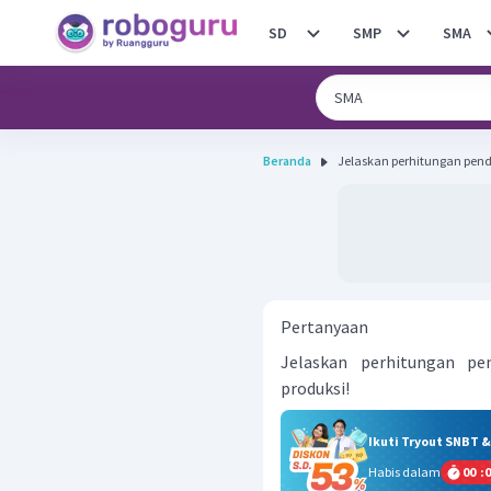
SD
SMP
SMA
Beranda
Jelaskan perhitungan pend
Pertanyaan
Jelaskan perhitungan pe
produksi!
Ikuti Tryout SNBT 
Habis dalam
00
:
0