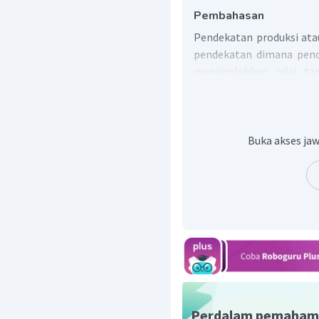
Pembahasan
Pendekatan produksi ata
pendekatan dimana pend
menjumlahkan nilai ta
dihasilkan oleh berbagai
Buka akses jaw
Perdalam pemaham