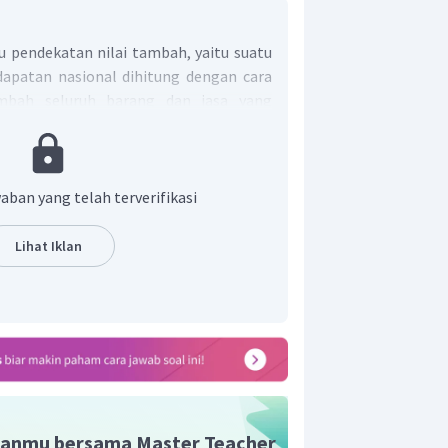
u pendekatan nilai tambah, yaitu suatu
apatan nasional dihitung dengan cara
mbah seluruh barang dan jasa yang
 sektor dari suatu perekonomian.
aban yang telah terverifikasi
Lihat Iklan
anmu bersama Master Teacher