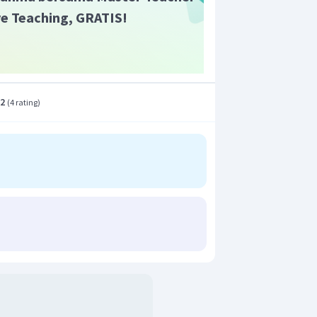
ive Teaching, GRATIS!
.2
(
4 rating
)