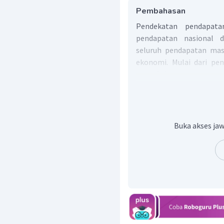
Pembahasan
Pendekatan pendapata
pendapatan nasional 
seluruh pendapatan mas
ekonomi. Mulai dari pe
upah (w), bunga modal (i
dalam rumus akan terlihat
=
+
+
+
Y
r
w
i
p
Buka akses jaw