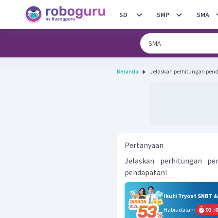
SD
SMP
SMA
Beranda
Jelaskan perhitungan pend
Pertanyaan
Jelaskan perhitungan pe
pendapatan!
Ikuti Tryout SNBT 
Habis dalam
01
:
0