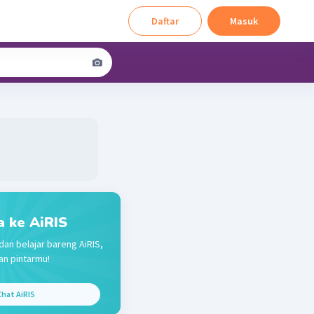
Daftar
Masuk
a ke AiRIS
dan belajar bareng AiRIS,
n pintarmu!
hat AiRIS