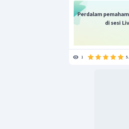
Perdalam pemaham
di sesi L
5
1