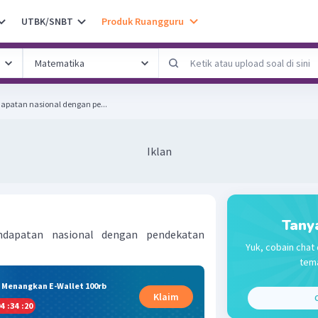
UTBK/SNBT
Produk Ruangguru
apatan nasional dengan pe...
Iklan
Tany
ndapatan nasional dengan pendekatan
Yuk, cobain chat 
tema
& Menangkan E-Wallet 100rb
Klaim
C
4
:
34
:
19