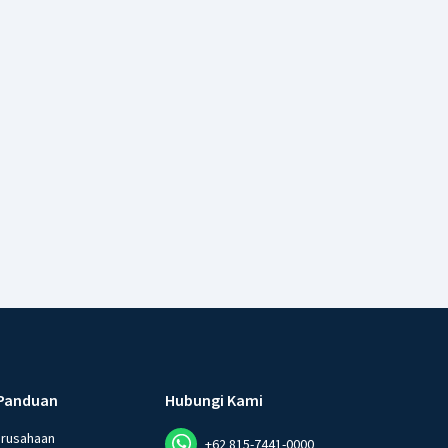
Panduan
Hubungi Kami
erusahaan
+62 815-7441-0000