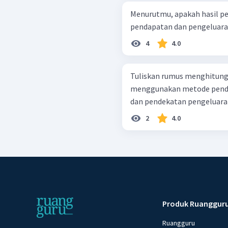
Menurutmu, apakah hasil pe
pendapatan dan pengeluara
4
4.0
Tuliskan rumus menghitung
menggunakan metode pende
dan pendekatan pengeluara
2
4.0
Produk Ruanggur
Ruangguru