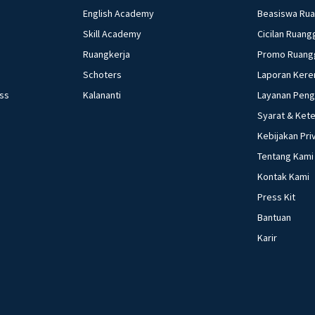
English Academy
Beasiswa Ru
Skill Academy
Cicilan Ruang
Ruangkerja
Promo Ruang
Schoters
Laporan Kere
ess
Kalananti
Layanan Pen
Syarat & Ket
Kebijakan Pri
Tentang Kami
Kontak Kami
Press Kit
Bantuan
Karir