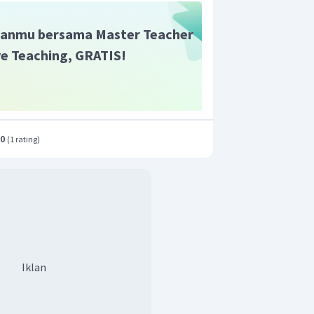
anmu bersama Master Teacher
ive Teaching, GRATIS!
.0
(
1 rating
)
Iklan