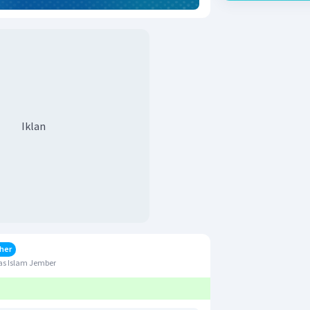
Iklan
her
as Islam Jember