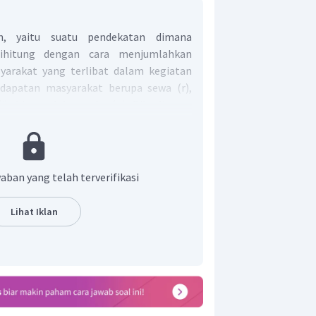
n, yaitu suatu pendekatan dimana
dihitung dengan cara menjumlahkan
yarakat yang terlibat dalam kegiatan
ndapatan masyarakat berupa sewa (r),
), hingga laba usaha (p). Bila disusun
 seperti berikut:
aban yang telah terverifikasi
Lihat Iklan