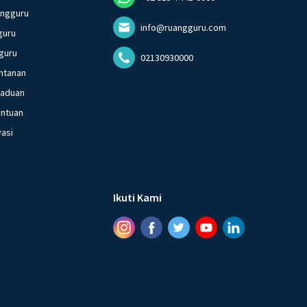
angguru
info@ruangguru.com
guru
guru
02130930000
ntanan
gaduan
entuan
vasi
Ikuti Kami