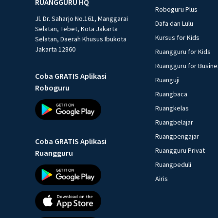
RUANGGURU HQ
Roboguru Plus
Jl. Dr. Saharjo No.161, Manggarai
Dafa dan Lulu
Selatan, Tebet, Kota Jakarta
Kursus for Kids
Selatan, Daerah Khusus Ibukota
Jakarta 12860
Ruangguru for Kids
Ruangguru for Busin
Coba GRATIS Aplikasi
Ruanguji
Roboguru
Ruangbaca
Ruangkelas
Ruangbelajar
Ruangpengajar
Coba GRATIS Aplikasi
Ruangguru Privat
Ruangguru
Ruangpeduli
Airis