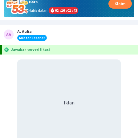
100rb
Klaim
Habis dalam
02
:
16
:
01
:
43
A. Aulia
Master Teacher
Jawaban terverifikasi
Iklan