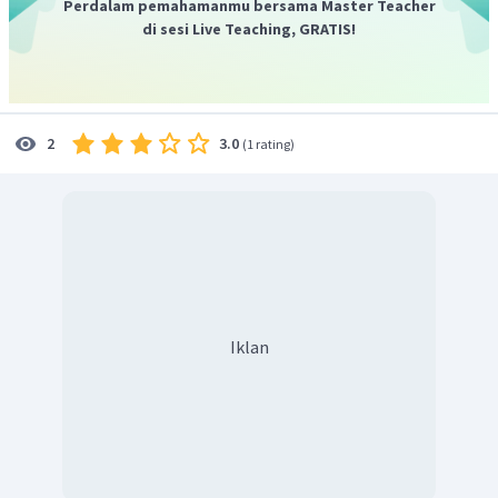
Perdalam pemahamanmu bersama Master Teacher
dan ketahanan magnetnya.
di sesi Live Teaching, GRATIS!
3.0
2
(
1 rating
)
Iklan