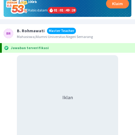
100rb
Klaim
Habis dalam
01
:
01
:
49
:
28
B. Rohmawati
Master Teacher
Mahasiswa/Alumni Universitas Negeri Semarang
Jawaban terverifikasi
Iklan