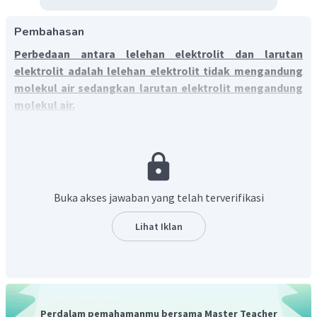
Pembahasan
Perbedaan antara lelehan elektrolit dan larutan
elektrolit adalah lelehan elektrolit tidak mengandung
molekul air sedangkan larutan elektrolit mengandung
molekul air.
Lelehan elektrolit merupakan senyawa berbentuk leburan
yang dapat menghantarkan listik karena terdiri dari ion-ion
yang bebas bergerak. Lelehan elektrolit tidak mengandung
molekul air.
Larutan elektrolit merupakan senyawa berbentuk larutan
Buka akses jawaban yang telah terverifikasi
yang dapat menghantarkan listrik karena di dalam air,
senyawa tersebut terionisasi membentuk ion-ion yang
Lihat Iklan
bebas bergerak. Larutan elektrolit mengandung molekul
air.
Perdalam pemahamanmu bersama Master Teacher