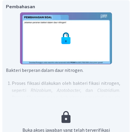
Pembahasan
Bakteri berperan dalam daur nitrogen.
Proses fiksasi dilakukan oleh bakteri fikasi nitrogen,
seperti
Rhizobium
,
Azotobacter
, dan
Clostridium
.
Proses fiksasi ini mengubah nitrogen menjadi amonia
dan ion amonium.
Proses nitrifikasi terbagi menjadi dua bakteri yaitu
bakteri nitrit mengubah amonia menjadi nitrit oleh
bakteri
Nitrosomonas
dan
Nitrosococcus
. Bakteri nitrat
Buka akses jawaban yang telah terverifikasi