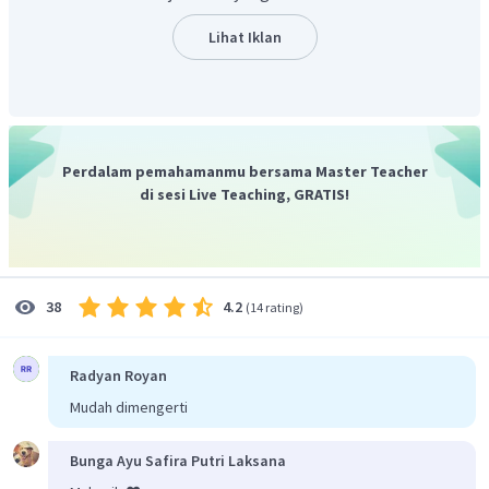
mengubah nitrit menjadi nitrat oleh bakteri
Nitrobacter
.
Lihat Iklan
Proses denitrifikasi dilakukan oleh bakteri seperti
Pseudomonas
yang mengubah nitrat menjadi
nitrogen yang dikembalikan ke atmosfer.
Perdalam pemahamanmu bersama Master Teacher
di sesi Live Teaching, GRATIS!
4.2
38
(
14 rating
)
Radyan Royan
Mudah dimengerti
Bunga Ayu Safira Putri Laksana