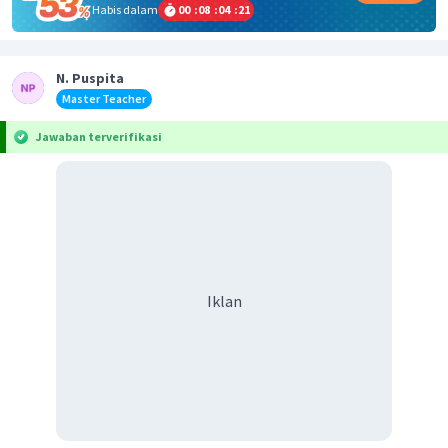
Habis dalam
00
:
08
:
04
:
21
N. Puspita
Master Teacher
Jawaban terverifikasi
Iklan