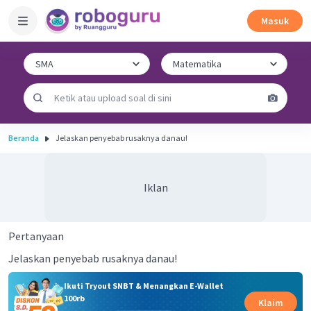
Masuk
Beranda
Jelaskan penyebab rusaknya danau!
Iklan
Pertanyaan
Jelaskan penyebab rusaknya danau!
Ikuti Tryout SNBT & Menangkan E-Wallet
100rb
Klaim