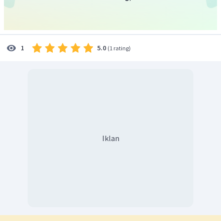
5.0
1
(
1 rating
)
Iklan