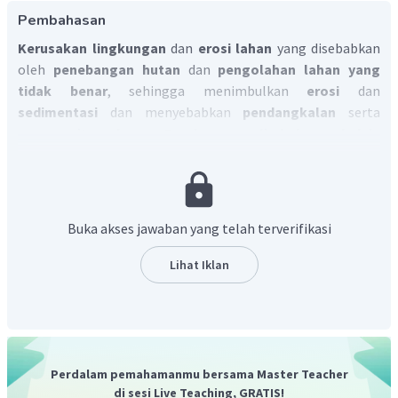
Pembahasan
Kerusakan lingkungan
dan
erosi lahan
yang disebabkan
oleh
penebangan hutan
dan
pengolahan lahan yang
tidak benar
, sehingga menimbulkan
erosi
dan
sedimentasi
dan menyebabkan
pendangkalan
serta
penyempitan
danau
.
Pembuangan limbah penduduk
,
industri
,
pertambangan
dan
pertanian
yang
menyebabkan
pencemaran air
danau
.
Buka akses jawaban yang telah terverifikasi
Lihat Iklan
Perdalam pemahamanmu bersama Master Teacher
di sesi Live Teaching, GRATIS!