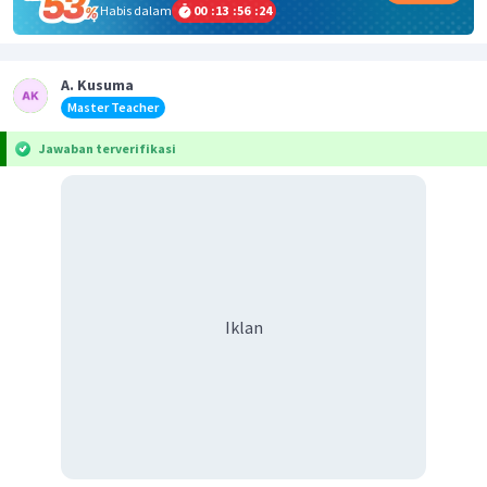
Habis dalam
00
:
13
:
56
:
24
A. Kusuma
Master Teacher
Jawaban terverifikasi
Iklan