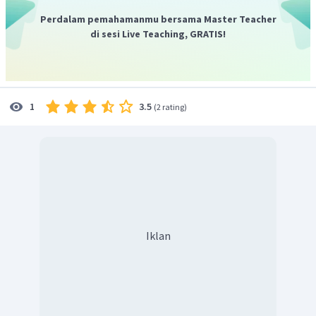
Perdalam pemahamanmu bersama Master Teacher
di sesi Live Teaching, GRATIS!
3.5
1
(
2 rating
)
Iklan