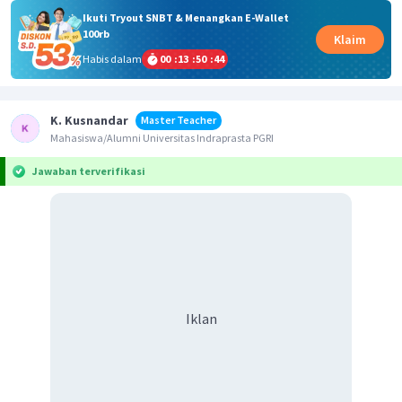
Ikuti Tryout SNBT & Menangkan E-Wallet
100rb
Klaim
Habis dalam
00
:
13
:
50
:
44
K. Kusnandar
Master Teacher
Mahasiswa/Alumni Universitas Indraprasta PGRI
Jawaban terverifikasi
Iklan