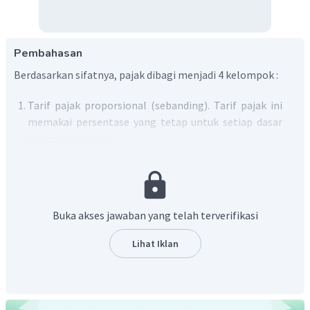
Pembahasan
Berdasarkan sifatnya, pajak dibagi menjadi 4 kelompok :
Tarif pajak proporsional (sebanding). Tarif pajak ini
memakai persentase yang tetap untuk setiap dasar
pengenaan pajak.
Tarif pajak tetap (konstan). Tarif pajak ini artinya
tetap, tidak ada perubahaan pada setiap dasar
pengenaan pajak alias besar/jumlah yang dibayarkan
itu sama.
Buka akses jawaban yang telah terverifikasi
Tarif pajak degresif (menurun). Tarif pajak
ini menggunakan persentase yang menurun setiap
Lihat Iklan
dasar pengenaan pajaknya.
Tarif pajak progresif. Tarif pajak ini menggunakan
persentase yang menurun setiap dasar pengenaan
pajaknya.