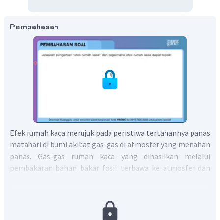
Pembahasan
Efek rumah kaca merujuk pada peristiwa tertahannya panas
matahari di bumi akibat gas-gas di atmosfer yang menahan
panas. Gas-gas rumah kaca yang dihasilkan melalui
pembakaran bahan bakar fosil terbawa ke atmosfer dan
melapisi atmosfer bumi.
Gas- gas yang ada di atmosfer
ini menahan panas matahari dan memantulkannnya lagi
ke permukaan bumi dan mengakibatkan suhu bumi
menjadi lebih hangat.