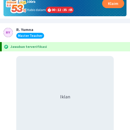
100rb
Klaim
Habis dalam
00
:
12
:
35
:
05
R. Yumna
Master Teacher
Jawaban terverifikasi
Iklan