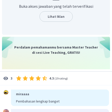
Dengan demikian, efek rumah kaca adalah peristiwa
Buka akses jawaban yang telah terverifikasi
tertahannya panas matahari di bumi akibat gas-gas di
atmosfer yang menahan panas yang dampaknya adalah
Lihat Iklan
peningkatan suhu Bumi.
Perdalam pemahamanmu bersama Master Teacher
di sesi Live Teaching, GRATIS!
4.3
3
(
19 rating
)
miraaaa
Pembahasan lengkap banget