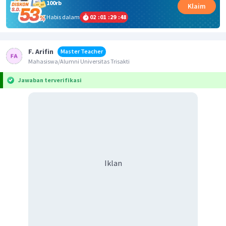
100rb
Klaim
Habis dalam
02
:
01
:
29
:
48
F. Arifin
Master Teacher
Mahasiswa/Alumni Universitas Trisakti
Jawaban terverifikasi
Iklan