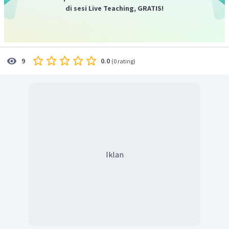
di sesi Live Teaching, GRATIS!
0.0
9
(
0 rating
)
Iklan