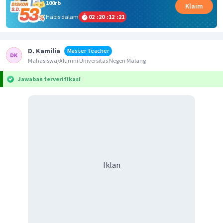
100rb
Klaim
Habis dalam
02
:
20
:
12
:
20
D. Kamilia
Master Teacher
Mahasiswa/Alumni Universitas Negeri Malang
Jawaban terverifikasi
Iklan