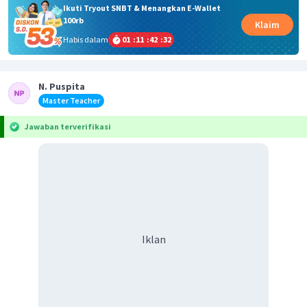
Ikuti Tryout SNBT & Menangkan E-Wallet
100rb
Klaim
Habis dalam
01
:
11
:
42
:
32
N. Puspita
Master Teacher
Jawaban terverifikasi
Iklan