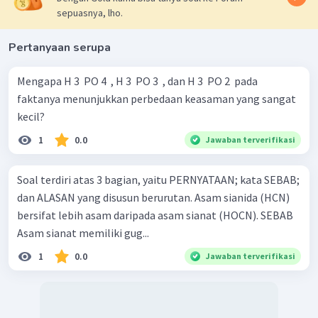
sepuasnya, lho.
Pertanyaan serupa
Mengapa H 3 ​ PO 4 ​ , H 3 ​ PO 3 ​ , dan H 3 ​ PO 2 ​ pada
faktanya menunjukkan perbedaan keasaman yang sangat
kecil?
1
0.0
Jawaban terverifikasi
Soal terdiri atas 3 bagian, yaitu PERNYATAAN; kata SEBAB;
dan ALASAN yang disusun berurutan. Asam sianida (HCN)
bersifat lebih asam daripada asam sianat (HOCN). SEBAB
Asam sianat memiliki gug...
1
0.0
Jawaban terverifikasi