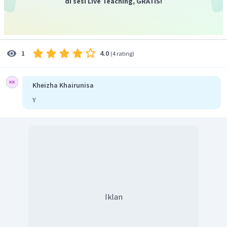
di sesi Live Teaching, GRATIS!
4.0
1
(
4 rating
)
Kheizha Khairunisa
Y
Iklan