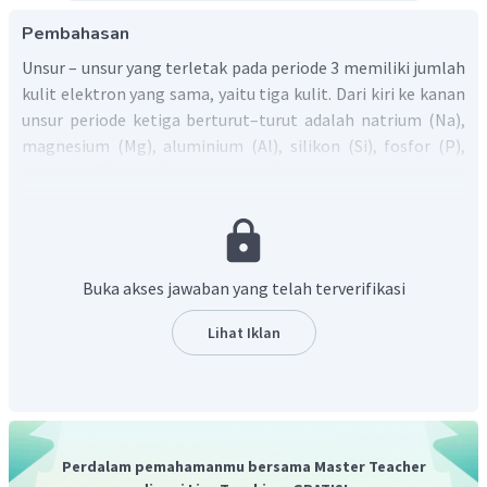
Pembahasan
Unsur – unsur yang terletak pada periode 3 memiliki jumlah
kulit elektron yang sama, yaitu tiga kulit. Dari kiri ke kanan
unsur periode ketiga berturut–turut adalah natrium (Na),
magnesium (Mg), aluminium (Al), silikon (Si), fosfor (P),
belerang (S), klor (Cl), dan argon (Ar).
Salah satu sifat unsur periode ketiga adalah jari–jari atom.
Jari–jari atom berkaitan dengan daya tarik menarik antara
inti dengan elektron kulit terluarnya. Dari kiri ke kanan
(dari natrium ke klorin) muatan inti atom akan semakin
Buka akses jawaban yang telah terverifikasi
bertambah sehingga semakin kuat elektron terluar
tertarik ke inti atom, sehingga jarak kulit terluar ke inti
Lihat Iklan
semakin dekat atau jari-jari semakin kecil.
Jadi, jari-jari atom semakin kecil dari kiri ke kanan
karena adanya daya tarik inti atom yang semakin besar.
Perdalam pemahamanmu bersama Master Teacher