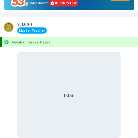
Habis dalam
01
:
16
:
53
:
20
S. Lubis
Master Teacher
Jawaban terverifikasi
Iklan