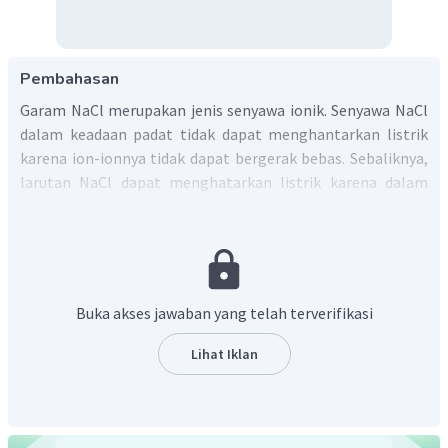
Pembahasan
Garam NaCl merupakan jenis senyawa ionik. Senyawa NaCl
dalam keadaan padat tidak dapat menghantarkan listrik
karena ion-ionnya tidak dapat bergerak bebas. Sebaliknya,
larutan NaCl dapat menghatarkan listrik karena dalam
keadaan tersebut ion-ionnya dapat bergerak bebas.
Jadi, NaCl padatan tidak dapat menghantarkan listrik
karena tidak ada ion-ion yang terurai.
Buka akses jawaban yang telah terverifikasi
Lihat Iklan