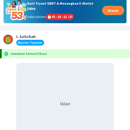
Ikuti Tryout SNBT & Menangkan E-Wallet
100rb
Klaim
Habis dalam
02
:
18
:
11
:
37
I. Solichah
Master Teacher
Jawaban terverifikasi
Iklan