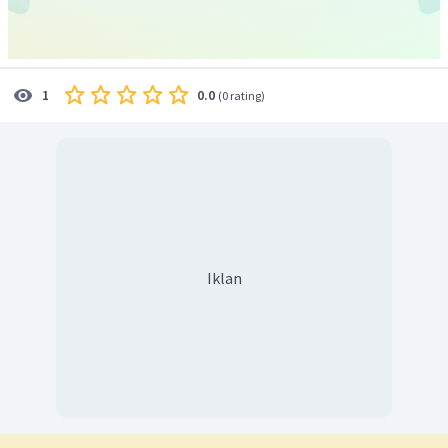
0.0
1
(
0 rating
)
Iklan