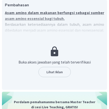
Pembahasan
Asam amino dalam makanan berfungsi sebagai sumber
asam amino essensial bagi tubuh.
Berdasarkan ketersediaannya dalam tubuh, asam amino
dibedakan menjadi asam amino essensial dan nonessensial.
Asam amino essensial
merupakan asam amino yang tidak
dapat disintesis oleh tubuh, sehingga
harus diperoleh dari
luar yaitu dari makanan
. Asam amino nonessensial
merupakan asam amino yang dapat disintesis oleh tubuh.
Contoh fungsi asam amino di dalam tubuh adalah
Buka akses jawaban yang telah terverifikasi
pembentuk dan memperbaiki jaringan tubuh, sumber
energi bagi tubuh, dan untuk memproduksi antibodi untuk
Lihat Iklan
melindungi daya tahan tubuh.
Perdalam pemahamanmu bersama Master Teacher
di sesi Live Teaching, GRATIS!