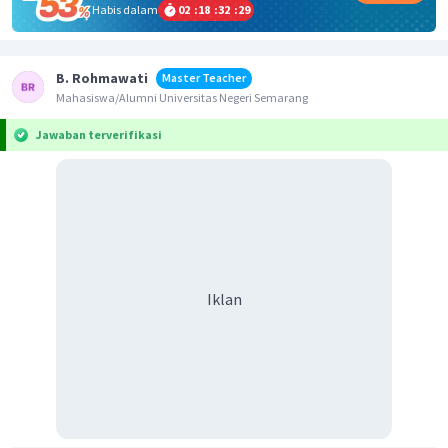
Habis dalam
02
:
18
:
32
:
29
B. Rohmawati
Master Teacher
Mahasiswa/Alumni Universitas Negeri Semarang
Jawaban terverifikasi
Iklan