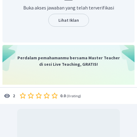
seperti gelombang laut yang bergulung-gulung menuju
Buka akses jawaban yang telah terverifikasi
pantai.
Jadi, keterkaitan Budaya Alam Minangkabau dengan
Lihat Iklan
materi Gelombang terdaat pada Tari Galombang.
Perdalam pemahamanmu bersama Master Teacher
di sesi Live Teaching, GRATIS!
0.0
2
(
0 rating
)