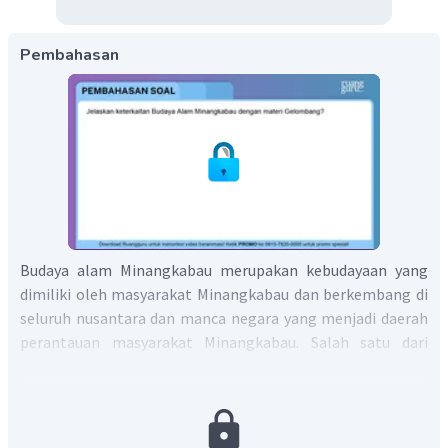
Pembahasan
Budaya alam Minangkabau merupakan kebudayaan yang
dimiliki oleh masyarakat Minangkabau dan berkembang di
seluruh nusantara dan manca negara yang menjadi daerah
perantauan masyarakat Minangkabau. Salah satu dari
kebudayaan Minangkabau adalah Tari Galombang. Istilah
Galombang adalah pelafalan untuk “gelombang” dalam
bahasa Minangkabau. Nama tersebut diberikan sebagai
penggambaran kelincahan gerak para penari, naik turun