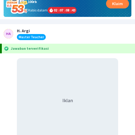
100rb
Klaim
Habis dalam
02
:
07
:
08
:
43
H. Argi
Master Teacher
Jawaban terverifikasi
Iklan