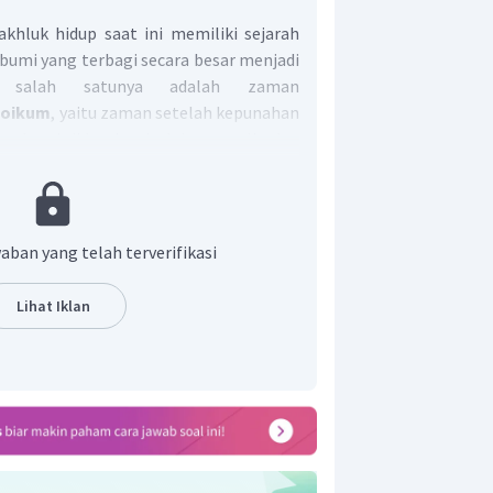
hluk hidup saat ini memiliki sejarah
umi yang terbagi secara besar menjadi
 salah satunya adalah zaman
zoikum
, yaitu zaman setelah kepunahan
an bumi didominasi oleh mamalia dan
tahun yang lalu sampai sekarang. Zaman
yaitu zaman tersier (zaman ketiga) dan
eempat).
aban yang telah terverifikasi
 reptil raksasa mulai berkurang,
-jenis binatang mamalia, sedangkan
Lihat Iklan
ai muncul tanda-tanda adanya
ba.
rbagi 2 masa, yaitu masa Pleistosen
 kehidupan manusia dan zaman es,
osen yang merupakan awal
iens
yang diyakini sebagai awal dari