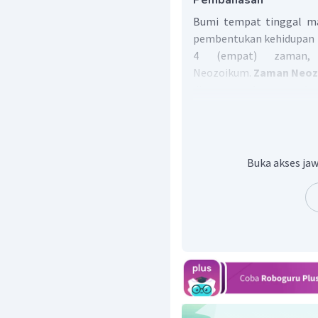
Pembahasan
Bumi tempat tinggal mak
pembentukan kehidupan b
4 (empat) zaman,
Neozoikum.
Zaman Neo
dinosaurus dan permuka
burung sekitar 60 juta 
ini dibagi menjadi dua, 
zaman kuarter (zaman k
Buka akses jaw
Pada zaman Tersier,
berganti dengan jenis
zaman kuarter mul
kehidupan manusia pur
Pada zaman Kuarter te
yang merupakan awal
serta masa Hol
kemunculan
Homo sap
manusia modern.