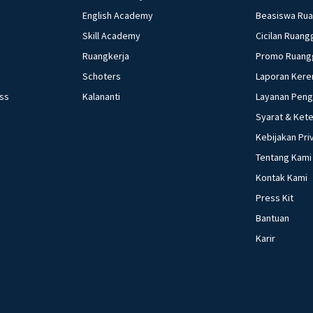
English Academy
Beasiswa Ru
Skill Academy
Cicilan Ruang
Ruangkerja
Promo Ruang
Schoters
Laporan Kere
ess
Kalananti
Layanan Pen
Syarat & Ket
Kebijakan Pri
Tentang Kami
Kontak Kami
Press Kit
Bantuan
Karir