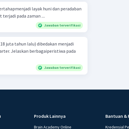
ertahapmenjadi layak huni dan peradaban
 terjadi pada zaman ....
Jawaban terverifikasi
8 juta tahun lalu) dibedakan menjadi
rter. Jelaskan berbagaiperistiwa pada
Jawaban terverifikasi
u
Produk Lainnya
Bantuan & 
Brain Academy Online
Kredensial P