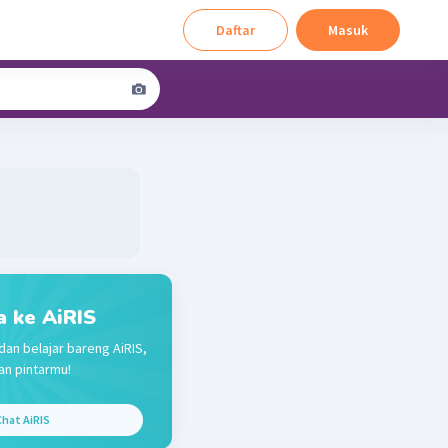
Daftar
Masuk
a ke AiRIS
dan belajar bareng AiRIS,
n pintarmu!
hat AiRIS