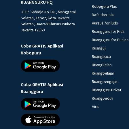
RUANGGURU HQ
Roboguru Plus
Jl. Dr. Saharjo No.161, Manggarai
Dafa dan Lulu
Selatan, Tebet, Kota Jakarta
Kursus for Kids
Selatan, Daerah Khusus Ibukota
Jakarta 12860
Ruangguru for Kids
Ruangguru for Busin
Coba GRATIS Aplikasi
Ruanguji
Roboguru
Ruangbaca
Ruangkelas
Ruangbelajar
Ruangpengajar
Coba GRATIS Aplikasi
Ruangguru Privat
Ruangguru
Ruangpeduli
Airis