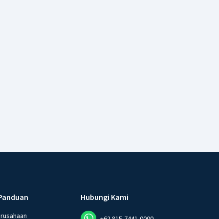
Panduan
Hubungi Kami
erusahaan
+62 815-7441-0000