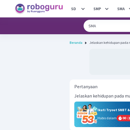
SD
SMP
SMA
Beranda
Jelaskan kehidupan pada
Pertanyaan
Jelaskan kehidupan pada m
Ikuti Tryout SNBT 
Habis dalam
00
:
1