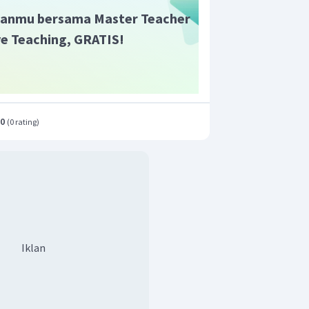
anmu bersama Master Teacher
ive Teaching, GRATIS!
.0
(
0 rating
)
Iklan