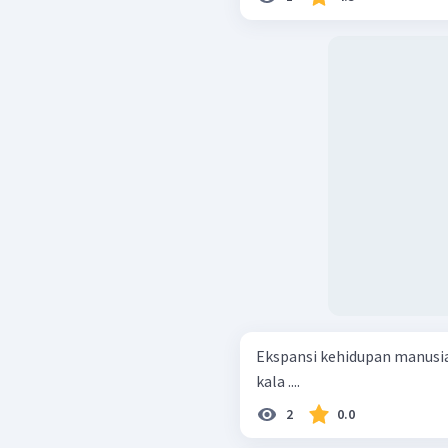
Ekspansi kehidupan manusia 
kala ....
2
0.0