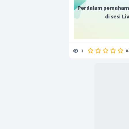
Perdalam pemaham
di sesi L
0
1