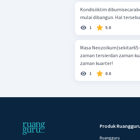
Kondisiiklim dibumisecarab
mulai dibangun. Hal tersebut
1
5.0
Masa Neozoikum(sekitar65-1
zaman tersierdan zaman kua
zaman kuarter!
1
0.0
Produk Ruanggur
Ruangguru