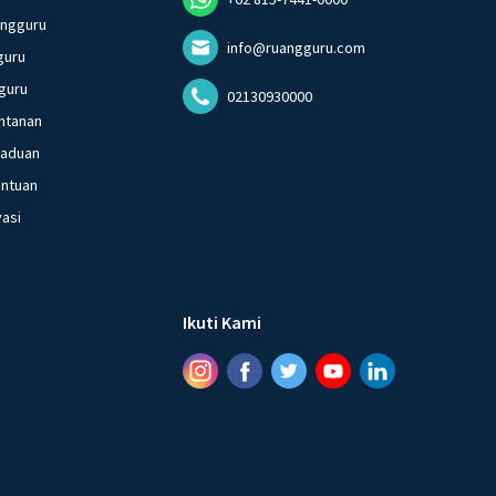
angguru
info@ruangguru.com
guru
guru
02130930000
ntanan
gaduan
entuan
vasi
Ikuti Kami