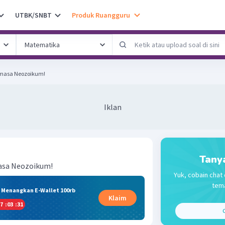
UTBK/SNBT
Produk Ruangguru
 masa Neozoikum!
Iklan
Tany
asa Neozoikum!
Yuk, cobain chat 
tema
& Menangkan E-Wallet 100rb
Klaim
7
:
03
:
31
C