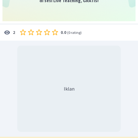
di sesi Live Teaching, GRATIS!
0.0
2
(
0 rating
)
Iklan