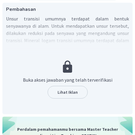
Pembahasan
Unsur transisi umumnya terdapat dalam bentuk
senyawanya di alam. Untuk mendapatkan unsur tersebut,
dilakukan reduksi pada senyawa yang mengandung unsur
transisi. Mineral logam transisi umumnya terdapat dalam
bentuk sulfida, oksida, atau karbonat karena senyawa-
senyawa tersebut sukar larut dalam
air.
Pemisahan logam-logam transisi dari senyawanya,
dilakukan dengan reduksi senyawa oksidanya. Akan tetapi
jika perlu, dapat juga diperoleh dari senyawa sulfidanya.
Buka akses jawaban yang telah terverifikasi
Bijih dalam bentuk oksida umumnya langsung direduksi
dengan gas
atau karbon, misalnya pada besi, nikel, atau
Lihat Iklan
seng. Untuk bijih sulfidanya, harus melalui proses
pemanggangan terlebih dulu sebelum direduksi dengan
.
Jadi, keberadaan unsur transisi di alam umumnya
terdapat dalam bentuk
senyawanya.
Perdalam pemahamanmu bersama Master Teacher