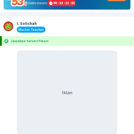
Habis dalam
00
:
13
:
22
:
01
I. Solichah
Master Teacher
Jawaban terverifikasi
Iklan