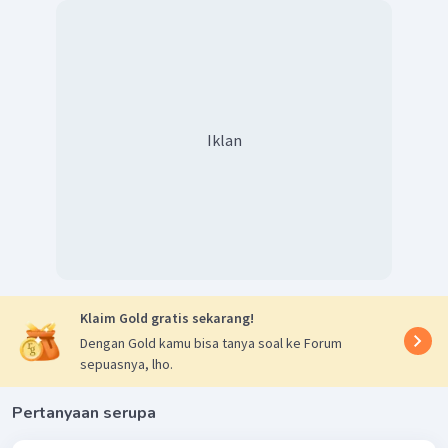
Iklan
Klaim Gold gratis sekarang!
Dengan Gold kamu bisa tanya soal ke Forum
sepuasnya, lho.
Pertanyaan serupa