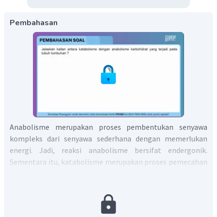
Pembahasan
Anabolisme merupakan proses pembentukan senyawa
kompleks dari senyawa sederhana dengan memerlukan
energi. Jadi, reaksi anabolisme bersifat endergonik.
Sementara itu, katabolisme merupakan proses pemecahan
atau penguraian senyawa kompleks menjadi senyawa yang
lebih sederhana dengan membebaskan energi. Salah satu
proses anabolisme yaitu sintesis atau pembentukan
karbohidrat melalui fotosintesis yang terjadi pada