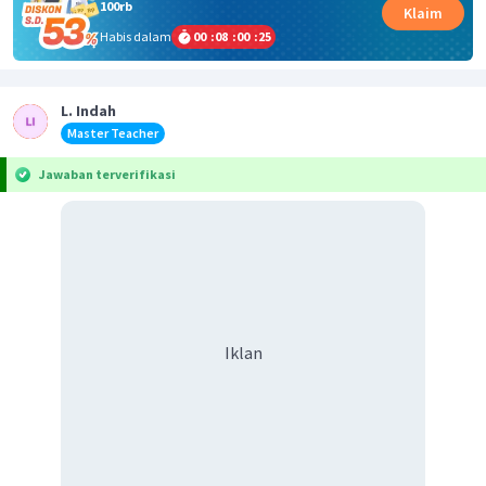
100rb
Klaim
Habis dalam
00
:
08
:
00
:
25
L. Indah
Master Teacher
Jawaban terverifikasi
Iklan