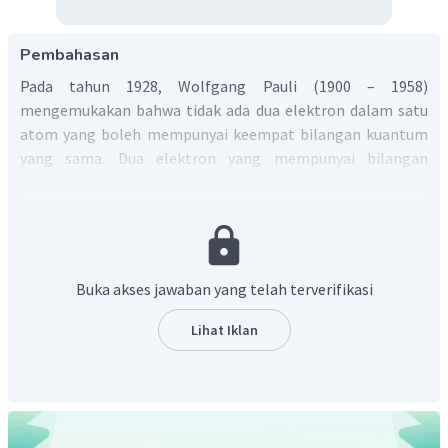
Pembahasan
Pada tahun 1928, Wolfgang Pauli (1900 – 1958)
mengemukakan bahwa tidak ada dua elektron dalam satu
atom yang boleh mempunyai keempat bilangan kuantum
yang sama. Dua elektron yang mempunyai bilangan
kuantum utama, azimuth, dan magnetik yang sama dalam
satu orbital, harus mempunyai spin yang berbeda. Kedua
elektron tersebut
berpasangan.
Buka akses jawaban yang telah terverifikasi
Lihat Iklan
Setiap orbital mampu menampung maksimum dua
elektron. Untuk mengimbangi gaya tolak-menolak di
antara elektron-elektron tersebut, dua elektron dalam
satu orbital selalu berotasi dalam arah
yang
berlawanan.
Jadi, asas larangan Pauli menjelaskan bahwa tidak ada