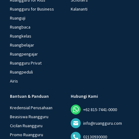
Ruangguru for Kids
Schoters
Ruangguru for Business
Kalananti
Ruanguji
Ruangbaca
Ruangkelas
Ruangbelajar
Ruangpengajar
Ruangguru Privat
Ruangpeduli
Airis
Bantuan & Panduan
Hubungi Kami
Kredensial Perusahaan
+62 815-7441-0000
Beasiswa Ruangguru
info@ruangguru.com
Cicilan Ruangguru
Promo Ruangguru
02130930000