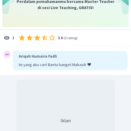
Perdalam pemahamanmu bersama Master Teacher
dua elektron dalam satu atom yang boleh mempunyai
di sesi Live Teaching, GRATIS!
keempat bilangan kuantum yang
sama.
3.6
1
(
3 rating
)
Ariqah Humaira Fadli
Ini yang aku cari! Bantu banget Makasih ❤️
Iklan