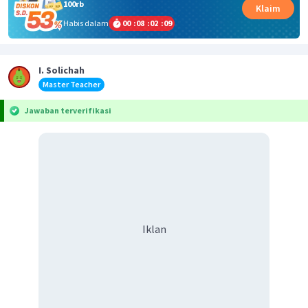
100rb
Klaim
Habis dalam
00
:
08
:
02
:
09
I. Solichah
Master Teacher
Jawaban terverifikasi
Iklan