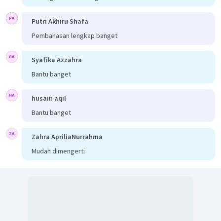
konsumen.
Putri Akhiru Shafa
Secara bagan, hubungan RTK dan RTP dapat
Pembahasan lengkap banget
digambarkan sebagai berikut.
Syafika Azzahra
Bantu banget
husain aqil
Bantu banget
Zahra ApriliaNurrahma
Mudah dimengerti