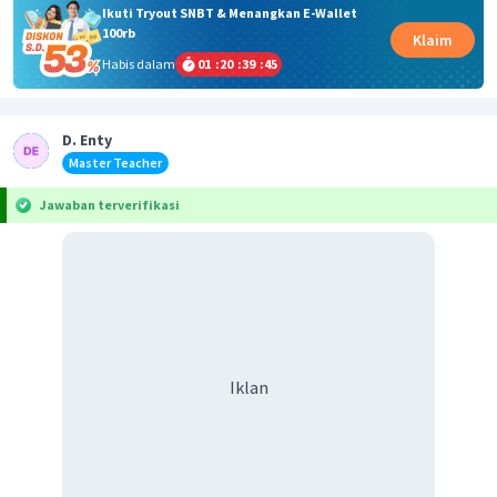
Ikuti Tryout SNBT & Menangkan E-Wallet
100rb
Klaim
Habis dalam
01
:
20
:
39
:
44
D. Enty
Master Teacher
Jawaban terverifikasi
Iklan