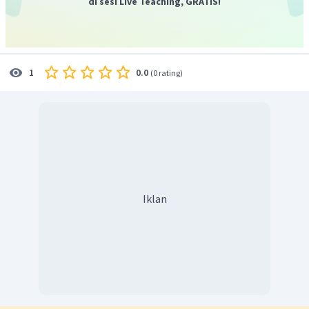
di sesi Live Teaching, GRATIS!
0.0
1
(
0 rating
)
Iklan