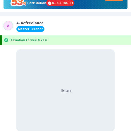
Habis dalam
01
:
11
:
44
:
54
A. Acfreelance
Master Teacher
Jawaban terverifikasi
Iklan