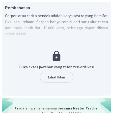
Pembahasan
Cerpen atau cerita pendek adalah karya sastra yang bersifat
fiksi atau rekaan. Cerpen hanya terdiri dari satu alur cerita
dan tidak lebih dari 10.000 kata, sehingga dapat dibaca
sekali duduk.
Menyunting
adalah kegiatan menyiapkan naskah
cerpen dengan
melakukan koreksi dan memperbaiki
struktur penyajian, isi, dan bahasa (struktur kalimat, diksi,
ejaan). Menyunting berfungsi mengurangi kesalahan yang
dilakukan sebelumnya dan membuat cerpen menjadi lebih
Buka akses jawaban yang telah terverifikasi
baik.
Lihat Iklan
Dengan demikian, fungsi penyuntingan cerpen
adalah mengurangi kesalahan yang dilakukan
sebelumnya dan membuat cerpen menjadi lebih baik.
Perdalam pemahamanmu bersama Master Teacher