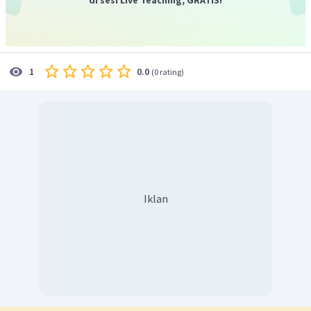
0.0
1
(
0 rating
)
Iklan