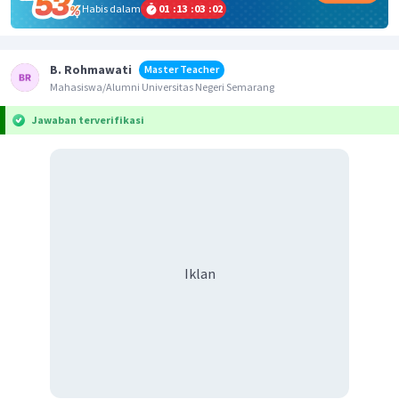
Habis dalam
01
:
13
:
03
:
02
B. Rohmawati
Master Teacher
Mahasiswa/Alumni Universitas Negeri Semarang
Jawaban terverifikasi
Iklan