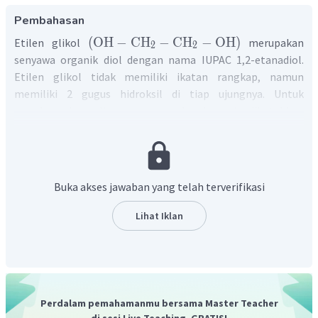
Pembahasan
(
OH
−
CH
−
CH
−
OH
)
Etilen glikol
merupakan
2
2
senyawa organik diol dengan nama IUPAC 1,2-etanadiol.
Etilen glikol tidak memiliki ikatan rangkap, namun
memiliki 2 gugus hidroksil di tiap ujungnya. Untuk
membentuk polimer secara kondensasi dibutuhkan
monomer yang dapat berikatan melalui gugus fungsi pada
ujung-ujungnya. Sehingga saat penambahan monomer
akan disertai dengan pelepasan molekul lain. Pada
polimerisasi etilen glikol akan membentuk polietilena
Buka akses jawaban yang telah terverifikasi
H
O
glikol (PEG) dengan produk samping
.
2
Lihat Iklan
Jadi, etilen glikol dapat membentuk polimer menjadi
polietilena glikol (PEG).
Perdalam pemahamanmu bersama Master Teacher
di sesi Live Teaching, GRATIS!