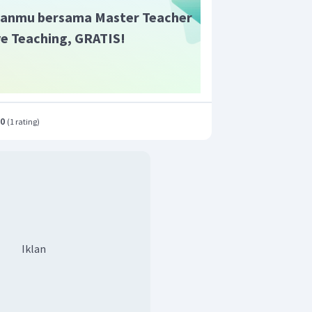
ai uang menjadi turun dari
anmu bersama Master Teacher
ive Teaching, GRATIS!
ekacauan ekonomi. Inflasi yang
asi) bisa membuat perekonomian
rga-harga barang atau jasa diluar
kat umum.
por barang disebabkan oleh
 Jika ekspor barang berkurang
.0
(
1 rating
)
ebabkan pendapatan negara
Iklan