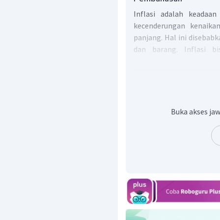
Inflasi adalah keadaa
kecenderungan kenaika
panjang. Hal ini disebab
dan barang. Inflasi bi
tergantung pada tingkat
bagi perekonomian adala
Dampak Positif
Apabila tingkat infla
Buka akses jaw
perekonomian akan p
perekonomian lebih 
pendapatan nasional.
Dampak Negatif
Apabila tingkat infla
membawa dampak negat
Nilai uang turun
berbagai bara