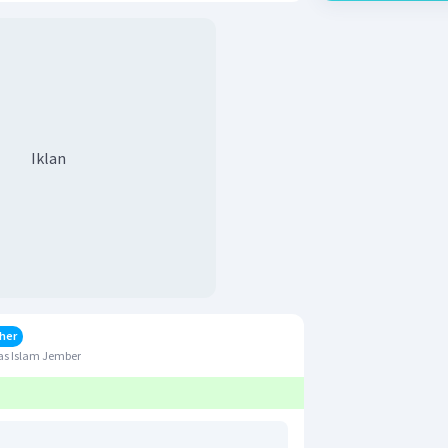
Iklan
her
as Islam Jember