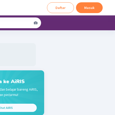
Daftar
Masuk
a ke AiRIS
dan belajar bareng AiRIS,
n pintarmu!
hat AiRIS