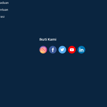
gaduan
entuan
vasi
Ikuti Kami