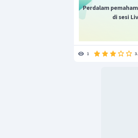
menyebabkan nil
Perdalam pemaham
sebelumnya
di sesi L
Akan terjadinya k
tinggi (hiperinfl
terpuruk, sebab ha
jangkauan masyara
Menurunnya eks
mahalnya barang.
3
1
maka akan meny
berkurang