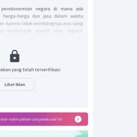
n perekonomian negara di mana ada
n harga-harga dan jasa dalam waktu
kan karena tidak seimbangnya arus uang
sa berdampak positif atau negatif,
 keparahannya. Berikut dampak inflasi
h:
sinya ringan, pengaruhnya terhadap
aban yang telah terverifikasi
ositif. Artinya, dapat mendorong
baik seperti dapat meningkatkan
Lihat Iklan
si tinggi (hiperinflasi) maka akan
if bagi pemerintah diantaranya:
. Adanya kenaikan harga pada
ng kebutuhan masyarakat