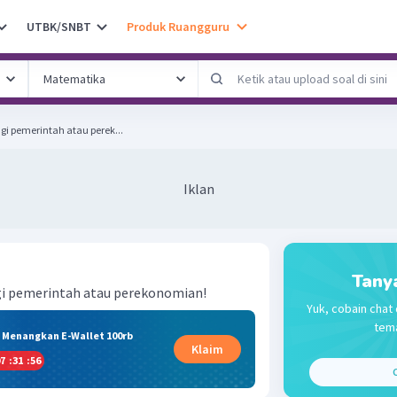
UTBK/SNBT
Produk Ruangguru
gi pemerintah atau perek...
Iklan
Tany
gi pemerintah atau perekonomian!
Yuk, cobain chat 
tema
& Menangkan E-Wallet 100rb
Klaim
7
:
31
:
55
C