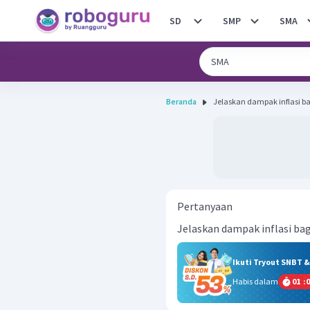
SD
SMP
SMA
Beranda
Jelaskan dampak inflasi ba
Pertanyaan
Jelaskan dampak inflasi ba
Ikuti Tryout SNBT 
Habis dalam
01
:
0