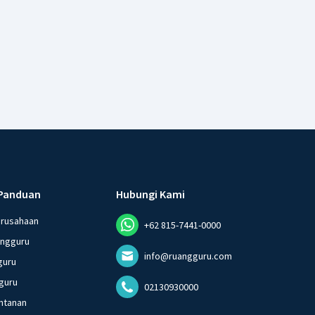
Panduan
Hubungi Kami
erusahaan
+62 815-7441-0000
angguru
info@ruangguru.com
guru
guru
02130930000
ntanan