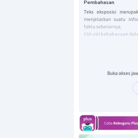
Pembahasan
Teks eksposisi merupa
menjelaskan suatu info
fakta sebenarnya.
Ciri-ciri kebahasaan da
Penggunaan pronomina 
menggantikan nomina d
mereka, kami, kita, ini,
Penggunaan konjungsi 
Buka akses jaw
menghubungkan dua
misalnya kata dengan
dengan klausa, sert
tetapi, sedangkan, dan,
Penggunaan nomina (
merujuk pada nama se
dan segala yang dibe
pantai.
Penggunaan verba (k