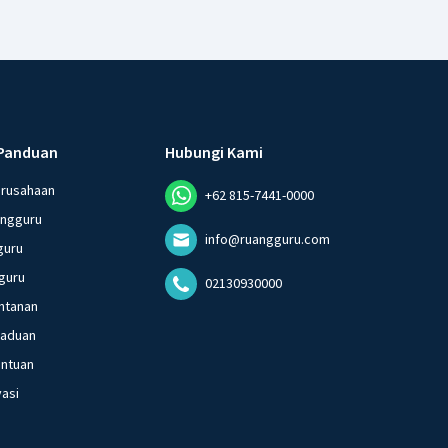
Panduan
Hubungi Kami
erusahaan
+62 815-7441-0000
angguru
info@ruangguru.com
guru
guru
02130930000
ntanan
gaduan
entuan
vasi