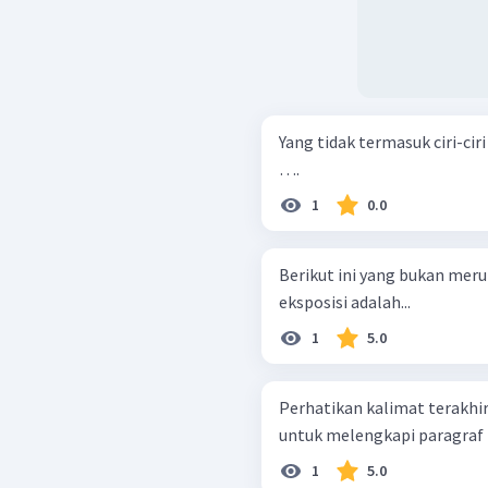
Yang tidak termasuk ciri-ci
….
1
0.0
Berikut ini yang bukan mer
eksposisi adalah...
1
5.0
Perhatikan kalimat terakhir
untuk melengkapi paragraf k
1
5.0