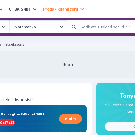
UTBK/SNBT
Produk Ruangguru
n teks eksposisi!
Iklan
Tany
n teks eksposisi!
Yuk, cobain chat 
tema
& Menangkan E-Wallet 100rb
Klaim
0
:
37
:
31
C