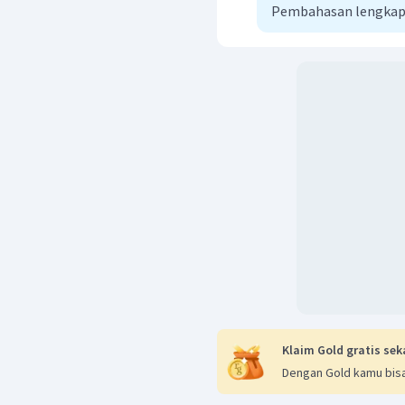
Penggunaan kata baku 
Pembahasan lengkap
Dengan demikian, ciri-c
penggunaan pronomina/
nomina/kata benda, ver
adverbia/kata ketera
paragraf/kohesi dan koh
tepat.
Klaim Gold gratis sek
Dengan Gold kamu bisa