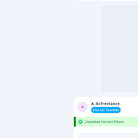
A. Acfreelance
Master Teacher
Jawaban terverifikasi