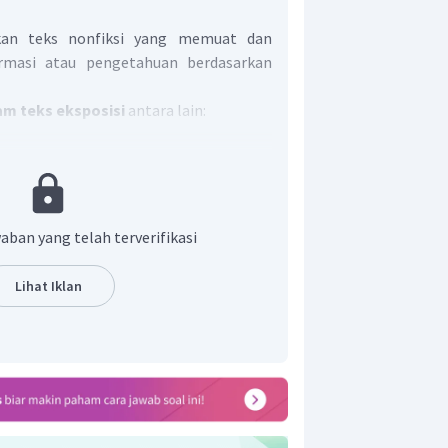
kan teks nonfiksi yang memuat dan
rmasi atau pengetahuan berdasarkan
lam teks eksposisi
antara lain:
(kata ganti), yaitu kata yang dapat
an frasa nomina. Contoh: aku, dia,
 siapa, apa.
(kata hubung), yaitu kata-kata yang
aban yang telah terverifikasi
 satuan bahasa yang sederajat,
 kata, frasa dengan frasa, klausa
Lihat Iklan
a kalimat dengan kalimat. Contoh:
 agar, lalu.
kata benda), yaitu kata-kata yang
seorang, tempat, atau semua benda
ndakan. Contoh: meja, hewan, kue,
ata kerja), yaitu kata-kata yang