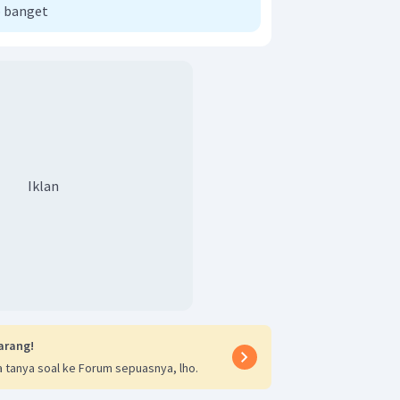
dan ejaan yang tepat.
 banget
iri kebahasaan teks eksposisi adalah
kata ganti, konjungi/kata hubung,
ba/kata kerja, adjectiva/kata sifat,
ngan, istilah, adanya keterpaduan
erensi, dan kata baku dan ejaan yang
Iklan
arang!
 tanya soal ke Forum sepuasnya, lho.