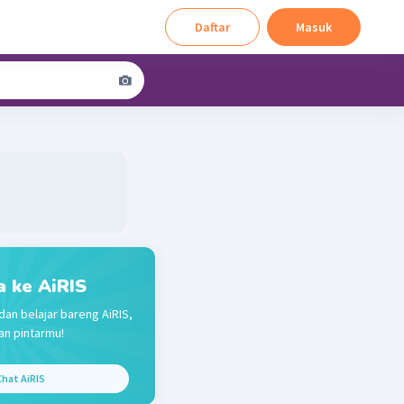
Daftar
Masuk
a ke AiRIS
dan belajar bareng AiRIS,
n pintarmu!
hat AiRIS