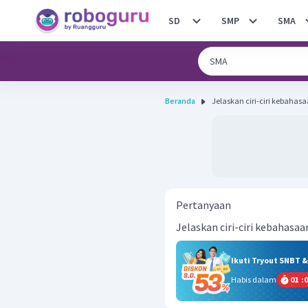
SD
SMP
SMA
Beranda
Jelaskan ciri-ciri kebahasaa
Pertanyaan
Jelaskan ciri-ciri kebahasaa
Ikuti Tryout SNBT 
Habis dalam
01
:
0