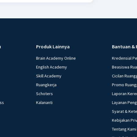
u
Produk Lainnya
Bantuan & 
Brain Academy Online
Kredensial P
English Academy
Beasiswa Ru
Skill Academy
Cicilan Ruang
Ruangkerja
Promo Ruang
Schoters
Laporan Kere
ess
Kalananti
Layanan Pen
Syarat & Ket
Kebijakan Pri
Tentang Kami