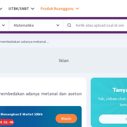
UTBK/SNBT
Produk Ruangguru
 membedakan adanya metanal ...
Iklan
Tany
membedakan adanya metanal dan aseton
Yuk, cobain chat 
tema
& Menangkan E-Wallet 100rb
Klaim
C
4
:
51
:
46