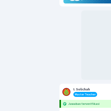
I. Solichah
Master Teacher
Jawaban terverifikasi