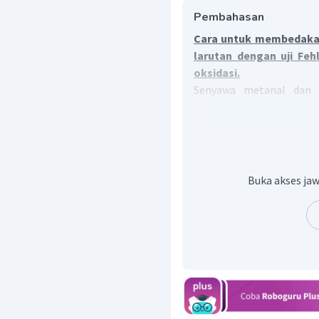
Pembahasan
Cara untuk membedaka
larutan dengan uji Fehl
oksidasi.
Senyawa metanal dan 
alkana. Metanal meru
merupakan senyawa ke
senyawa turunan alkana
membedakan aldehida dan 
aldehid dan keton:
Buka akses jaw
Uji Fehling
Jika suatu senyawa me
endapan bata merah 
gugus keton maka tida
Uji Tollens
Pereaksi Tollens adal
NH
OH
dengan
de
4