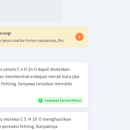
arang!
 tanya soal ke Forum sepuasnya, lho.
 umum C n H 2n O dapat dioksidasi
dan membentuk endapan merah bata jika
 Fehling. Senyawa tersebut memiliki
Jawaban terverifikasi
molekul C 5 ​ H 10 ​ O menghasilkan
pereaksi fehling. Banyaknya