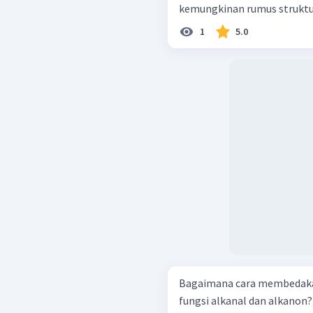
kemungkinan rumus struktur 
1
5.0
Bagaimana cara membedak
fungsi alkanal dan alkanon?