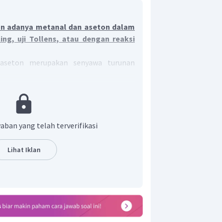
n adanya metanal dan aseton dalam
ing, uji Tollens, atau dengan reaksi
aseton merupakan senyawa turunan
pakan senyawa aldehida dan aseton
ton. Aldehida dan keton merupakan
 yang saling berisomer fungsi. Untuk
keton dapat dilakukan uji identifikasi
aban yang telah terverifikasi
Lihat Iklan
ngandung gugus aldehid akan timbul
sedangkan jika senyawa mengandung
k akan timbul endapan bata merah.
AgNO
ah campuran antara larutan
3
NaOH
ngan adanya
. Jika sampel