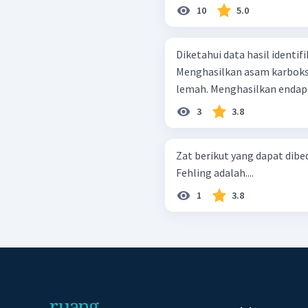
10
5.0
Diketahui data hasil identifik
Menghasilkan asam karboksi
lemah. Menghasilkan en
3
3.8
Zat berikut yang dapat di
Fehling adalah....
1
3.8