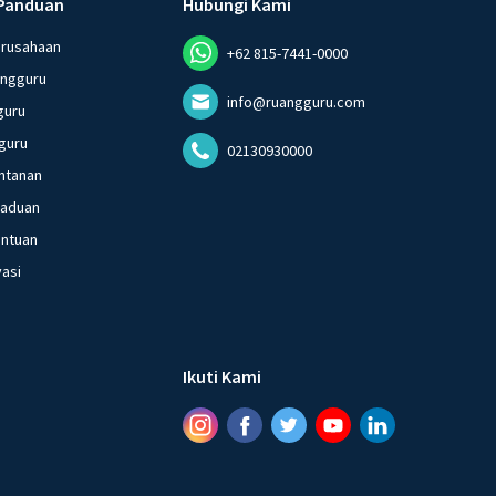
Panduan
Hubungi Kami
erusahaan
+62 815-7441-0000
angguru
info@ruangguru.com
guru
guru
02130930000
ntanan
gaduan
entuan
vasi
Ikuti Kami