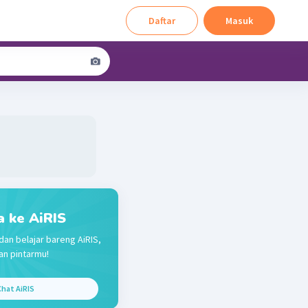
Daftar
Masuk
a ke AiRIS
dan belajar bareng AiRIS,
n pintarmu!
hat AiRIS