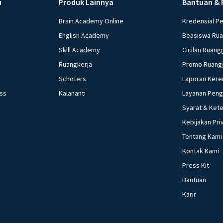
u
Produk Lainnya
Bantuan & 
Brain Academy Online
Kredensial P
English Academy
Beasiswa Ru
Skill Academy
Cicilan Ruang
Ruangkerja
Promo Ruang
Schoters
Laporan Kere
ess
Kalananti
Layanan Pen
Syarat & Ket
Kebijakan Pri
Tentang Kami
Kontak Kami
Press Kit
Bantuan
Karir