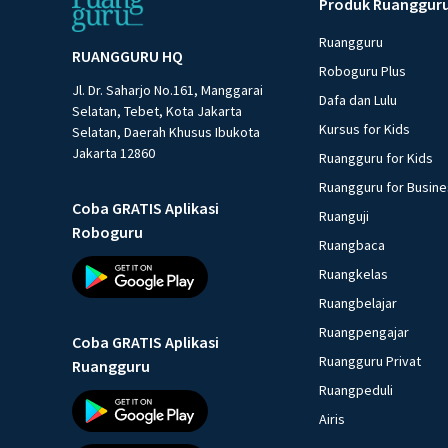
Produk Ruanggur
Ruangguru
RUANGGURU HQ
Roboguru Plus
Jl. Dr. Saharjo No.161, Manggarai
Dafa dan Lulu
Selatan, Tebet, Kota Jakarta
Kursus for Kids
Selatan, Daerah Khusus Ibukota
Jakarta 12860
Ruangguru for Kids
Ruangguru for Busin
Coba GRATIS Aplikasi
Ruanguji
Roboguru
Ruangbaca
Ruangkelas
Ruangbelajar
Ruangpengajar
Coba GRATIS Aplikasi
Ruangguru Privat
Ruangguru
Ruangpeduli
Airis