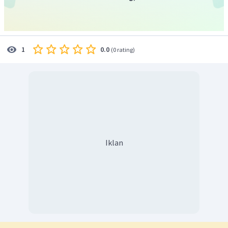
0.0
1
(
0 rating
)
Iklan