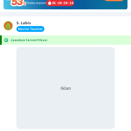
Habis dalam
01
:
19
:
59
:
13
S. Lubis
Master Teacher
Jawaban terverifikasi
Iklan