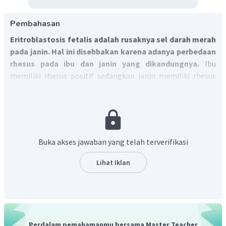
Pembahasan
Eritroblastosis fetalis adalah rusaknya sel darah merah
pada janin.
Hal ini disebbakan karena adanya perbedaan
rhesus pada ibu dan janin yang dikandungnya.
Ibu
memiliki rhesus positif sedangkan janin memiliki rhesus
negatif. Ini mengakibatkan sel darah janin diserang oleh
antibodi yang dihasilkan oleh ibu sehingga menyebabkan
eritrositnya rusak.
Buka akses jawaban yang telah terverifikasi
Lihat Iklan
Perdalam pemahamanmu bersama Master Teacher