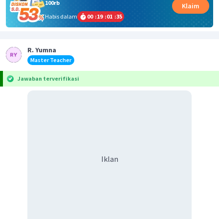
100rb
Klaim
Habis dalam
00
:
19
:
01
:
35
R. Yumna
Master Teacher
Jawaban terverifikasi
Iklan