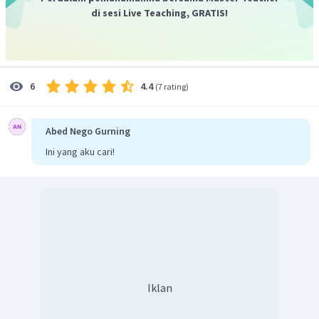
di sesi Live Teaching, GRATIS!
4.4
6
(
7 rating
)
Abed Nego Gurning
Ini yang aku cari!
Iklan