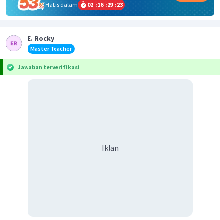
Habis dalam
02
:
16
:
29
:
23
E. Rocky
Master Teacher
Jawaban terverifikasi
Iklan